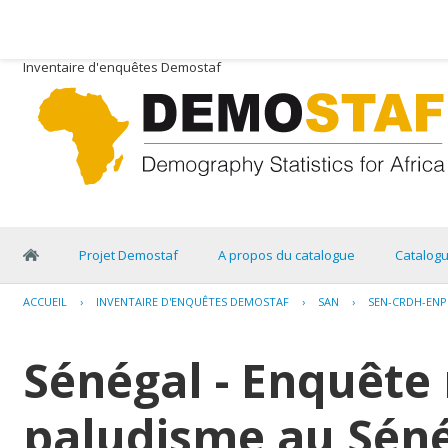
Inventaire d'enquêtes Demostaf
Projet Demostaf
A propos du catalogue
Catalog
ACCUEIL
›
INVENTAIRE D'ENQUÊTES DEMOSTAF
›
SAN
›
SEN-CRDH-ENPS
Sénégal - Enquête 
paludisme au Séné