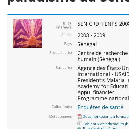
SEN-CRDH-ENPS-200
ID de
référence
2008 - 2009
Année
Sénégal
Pays
Centre de recherche
Producteur(s)
humain (Sénégal)
Agence des États-Un
Bailleur(s)
international - USAID
President’s Malaria In
Academy for Educati
Appui financier
Programme national 
Enquêtes de santé
Collection(s)
Documentation au format
Métadonnées
Tableaux et indicateurs (
Page web de l'étude