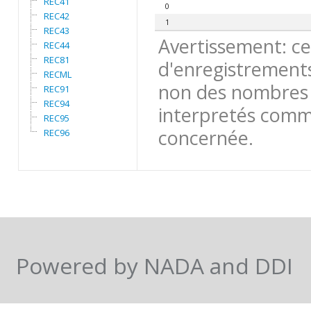
REC41
0
REC42
1
REC43
Avertissement: ce
REC44
REC81
d'enregistrements
RECML
non des nombres 
REC91
REC94
interpretés comme
REC95
concernée.
REC96
Powered by NADA and DDI