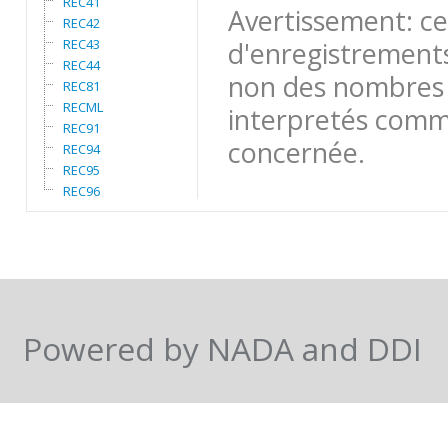
REC41
Avertissement: ce
REC42
REC43
d'enregistrements
REC44
non des nombres 
REC81
RECML
interpretés comme
REC91
concernée.
REC94
REC95
REC96
Powered by NADA and DDI