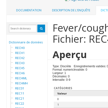
DOCUMENTATION
DESCRIPTION DE L'ENQUÊTE
DICT
Fever/cough
Fichier: RE
Dictionnaire de données
RECH0
Aperçu
RECH1
RECH2
RECH3
Type: Discrète
Enregistrements valides: 
RECH5
Format: numeric
Invalide: 0
RECH6
Largeur: 1
Décimales: 0
RECHML
Intervalle: 0-9
RECHMH
REC01
CATÉGORIES
REC11
Valeur
REC21
0
REC22
1