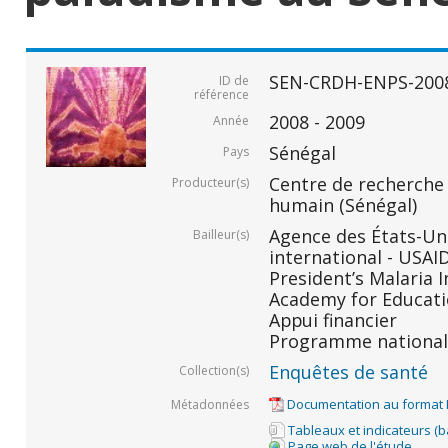
SEN-CRDH-ENPS-200
ID de
référence
2008 - 2009
Année
Sénégal
Pays
Centre de recherche
Producteur(s)
humain (Sénégal)
Agence des États-Un
Bailleur(s)
international - USAID
President’s Malaria In
Academy for Educati
Appui financier
Programme national 
Enquêtes de santé
Collection(s)
Documentation au format
Métadonnées
Tableaux et indicateurs (
Page web de l'étude