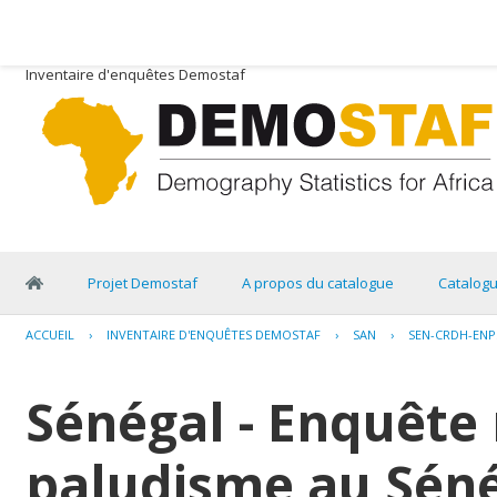
Inventaire d'enquêtes Demostaf
Projet Demostaf
A propos du catalogue
Catalog
ACCUEIL
›
INVENTAIRE D'ENQUÊTES DEMOSTAF
›
SAN
›
SEN-CRDH-ENPS
Sénégal - Enquête 
paludisme au Séné