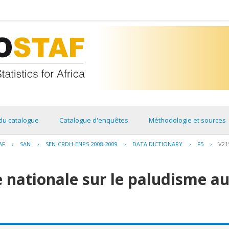
du catalogue
Catalogue d'enquêtes
Méthodologie et sources
AF
›
SAN
›
SEN-CRDH-ENPS-2008-2009
›
DATA DICTIONARY
›
F5
›
V21
 nationale sur le paludisme au