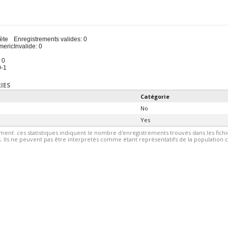
u
ète
Enregistrements valides: 0
meric
Invalide: 0
 0
0-1
IES
Catégorie
No
Yes
ment: ces statistiques indiquent le nombre d'enregistrements trouvés dans les fic
 Ils ne peuvent pas être interpretés comme étant représentatifs de la population