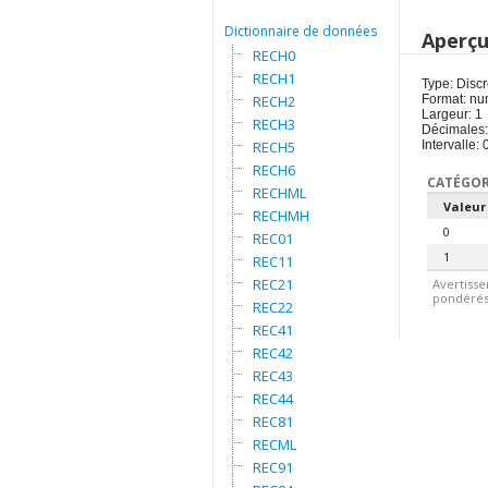
Dictionnaire de données
Aperç
RECH0
RECH1
Type: Discr
RECH2
Format: nu
Largeur: 1
RECH3
Décimales:
RECH5
Intervalle: 
RECH6
CATÉGOR
RECHML
Valeur
RECHMH
0
REC01
1
REC11
REC21
Avertisse
pondérés.
REC22
REC41
REC42
REC43
REC44
REC81
RECML
REC91