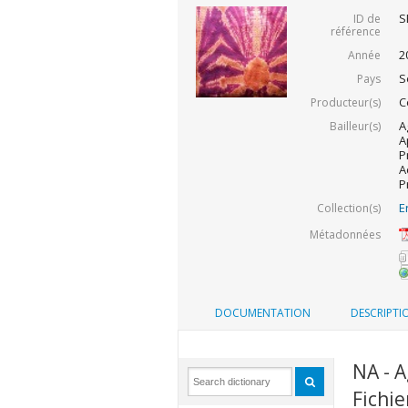
S
ID de
référence
2
Année
S
Pays
C
Producteur(s)
A
Bailleur(s)
A
P
A
P
E
Collection(s)
Métadonnées
DOCUMENTATION
DESCRIPTI
NA - A
Fichie