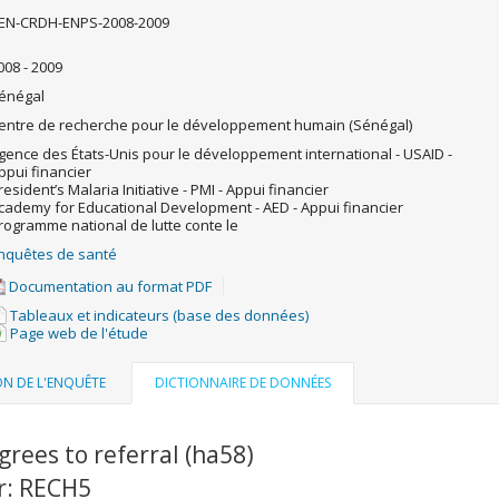
EN-CRDH-ENPS-2008-2009
008 - 2009
énégal
entre de recherche pour le développement humain (Sénégal)
gence des États-Unis pour le développement international - USAID -
ppui financier
resident’s Malaria Initiative - PMI - Appui financier
cademy for Educational Development - AED - Appui financier
rogramme national de lutte conte le
nquêtes de santé
Documentation au format PDF
Tableaux et indicateurs (base des données)
Page web de l'étude
ON DE L'ENQUÊTE
DICTIONNAIRE DE DONNÉES
grees to referral (ha58)
r: RECH5