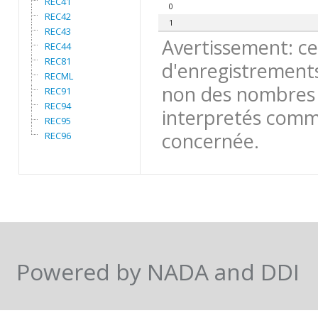
REC41
0
REC42
1
REC43
Avertissement: ce
REC44
REC81
d'enregistrements
RECML
non des nombres 
REC91
REC94
interpretés comme
REC95
concernée.
REC96
Powered by NADA and DDI