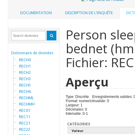
DOCUMENTATION
DESCRIPTION DE L'ENQUÊTE
DICT
Person slee
bednet (hm
Dictionnaire de données
Fichier: R
RECH0
RECH1
RECH2
Aperçu
RECH3
RECH5
RECH6
Type: Discrète
Enregistrements valides: 
RECHML
Format: numeric
Invalide: 0
RECHMH
Largeur: 1
Décimales: 0
REC01
Intervalle: 0-1
REC11
REC21
CATÉGORIES
REC22
Valeur