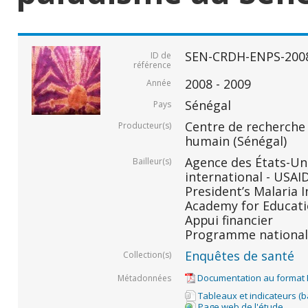
SEN-CRDH-ENPS-200
ID de
référence
2008 - 2009
Année
Sénégal
Pays
Centre de recherche
Producteur(s)
humain (Sénégal)
Agence des États-Un
Bailleur(s)
international - USAID
President’s Malaria In
Academy for Educati
Appui financier
Programme national 
Enquêtes de santé
Collection(s)
Documentation au format
Métadonnées
Tableaux et indicateurs (
Page web de l'étude