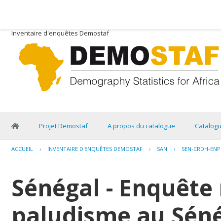
Inventaire d'enquêtes Demostaf
Projet Demostaf
A propos du catalogue
Catalog
ACCUEIL
›
INVENTAIRE D'ENQUÊTES DEMOSTAF
›
SAN
›
SEN-CRDH-ENPS
Sénégal - Enquête 
paludisme au Séné