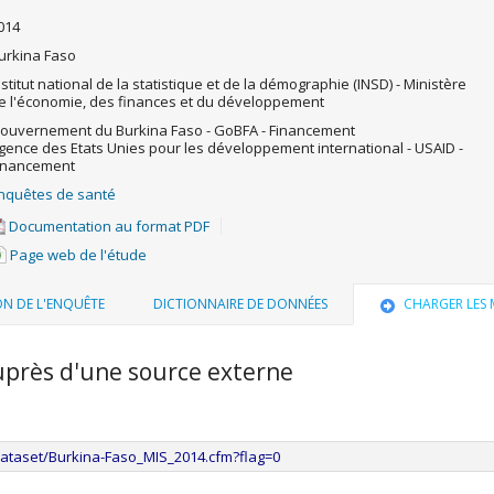
014
urkina Faso
nstitut national de la statistique et de la démographie (INSD) - Ministère
e l'économie, des finances et du développement
ouvernement du Burkina Faso - GoBFA - Financement
gence des Etats Unies pour les développement international - USAID -
inancement
nquêtes de santé
Documentation au format PDF
Page web de l'étude
ON DE L'ENQUÊTE
DICTIONNAIRE DE DONNÉES
CHARGER LES
uprès d'une source externe
ataset/Burkina-Faso_MIS_2014.cfm?flag=0