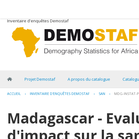
Inventaire d'enquêtes Demostaf
Projet Demostaf
A propos du catalogue
Catalog
ACCUEIL
›
INVENTAIRE D'ENQUÊTES DEMOSTAF
›
SAN
›
MDG-INSTAT-P
Madagascar - Eval
d'impact sur la san