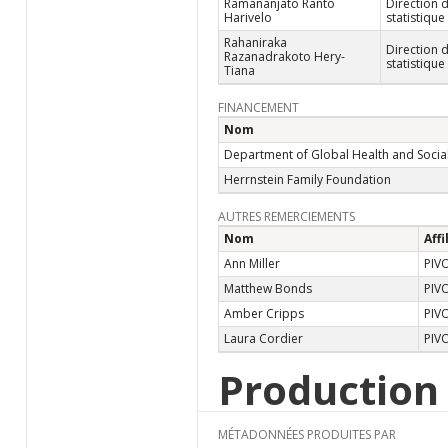
Ramananjato Ranto
Direction d
Harivelo
statistiqu
Rahaniraka
Direction d
Razanadrakoto Hery-
statistiqu
Tiana
FINANCEMENT
Nom
Department of Global Health and Social
Herrnstein Family Foundation
AUTRES REMERCIEMENTS
Nom
Affi
Ann Miller
PIV
Matthew Bonds
PIV
Amber Cripps
PIV
Laura Cordier
PIV
Production
MÉTADONNÉES PRODUITES PAR