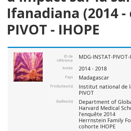
Ifanadiana (2014 -
PIVOT - IHOPE
MDG-INSTAT-PIVOT-
ID de
référence
2014 - 2018
Année
Madagascar
Pays
Institut national de 
Producteur(s)
PIVOT
Department of Global
Bailleur(s)
Harvard Medical Scho
l'enquête 2014
Herrnstein Family Fo
cohorte IHOPE