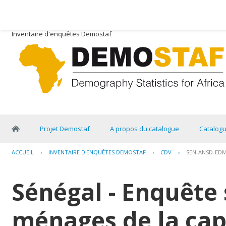
Inventaire d'enquêtes Demostaf
Projet Demostaf
A propos du catalogue
Catalog
ACCUEIL
›
INVENTAIRE D'ENQUÊTES DEMOSTAF
›
CDV
›
SEN-ANSD-EDM
Sénégal - Enquête 
ménages de la capi