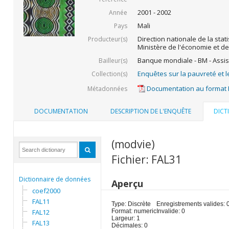
2001 - 2002
Année
Mali
Pays
Direction nationale de la stati
Producteur(s)
Ministère de l'économie et de
Banque mondiale - BM - Assis
Bailleur(s)
Enquêtes sur la pauvreté et l
Collection(s)
Documentation au format
Métadonnées
DOCUMENTATION
DESCRIPTION DE L'ENQUÊTE
DICT
(modvie)
Fichier: FAL31
Dictionnaire de données
Aperçu
coef2000
FAL11
Type: Discrète
Enregistrements valides: 
FAL12
Format: numeric
Invalide: 0
Largeur: 1
FAL13
Décimales: 0