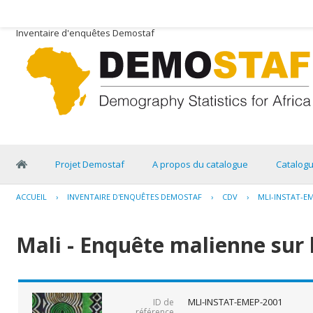
Inventaire d'enquêtes Demostaf
Projet Demostaf
A propos du catalogue
Catalog
ACCUEIL
›
INVENTAIRE D'ENQUÊTES DEMOSTAF
›
CDV
›
MLI-INSTAT-E
Mali - Enquête malienne sur 
MLI-INSTAT-EMEP-2001
ID de
référence