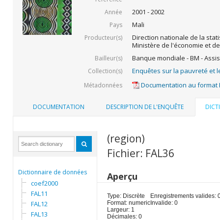
2001 - 2002
Année
Mali
Pays
Direction nationale de la stati
Producteur(s)
Ministère de l'économie et de
Banque mondiale - BM - Assis
Bailleur(s)
Enquêtes sur la pauvreté et l
Collection(s)
Documentation au format
Métadonnées
DOCUMENTATION
DESCRIPTION DE L'ENQUÊTE
DICT
(region)
Fichier: FAL36
Dictionnaire de données
Aperçu
coef2000
FAL11
Type: Discrète
Enregistrements valides: 
FAL12
Format: numeric
Invalide: 0
Largeur: 1
FAL13
Décimales: 0