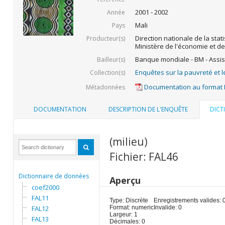
2001 - 2002
Année
Mali
Pays
Direction nationale de la stati
Producteur(s)
Ministère de l'économie et de
Banque mondiale - BM - Assis
Bailleur(s)
Enquêtes sur la pauvreté et l
Collection(s)
Documentation au format
Métadonnées
DOCUMENTATION
DESCRIPTION DE L'ENQUÊTE
DICT
(milieu)
Fichier: FAL46
Dictionnaire de données
Aperçu
coef2000
FAL11
Type: Discrète
Enregistrements valides: 
FAL12
Format: numeric
Invalide: 0
Largeur: 1
FAL13
Décimales: 0