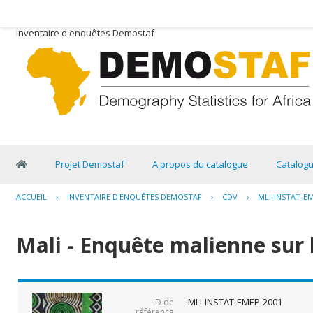
Inventaire d'enquêtes Demostaf
Projet Demostaf
A propos du catalogue
Catalog
ACCUEIL
›
INVENTAIRE D'ENQUÊTES DEMOSTAF
›
CDV
›
MLI-INSTAT-E
Mali - Enquête malienne sur 
MLI-INSTAT-EMEP-2001
ID de
référence