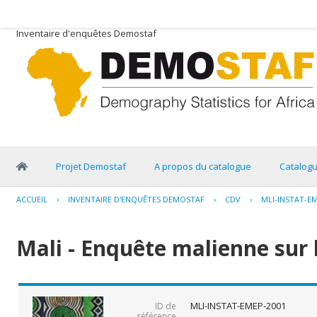
Inventaire d'enquêtes Demostaf
Projet Demostaf
A propos du catalogue
Catalog
ACCUEIL
›
INVENTAIRE D'ENQUÊTES DEMOSTAF
›
CDV
›
MLI-INSTAT-E
Mali - Enquête malienne sur 
MLI-INSTAT-EMEP-2001
ID de
référence