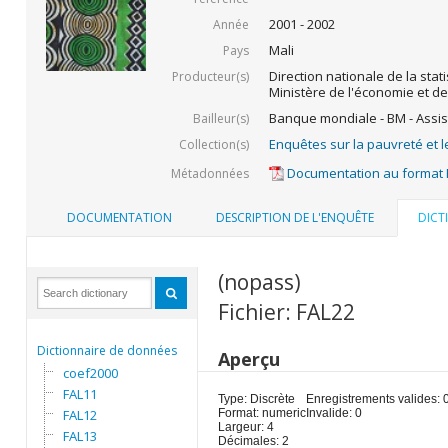
2001 - 2002
Année
Mali
Pays
Direction nationale de la stati
Producteur(s)
Ministère de l'économie et de
Banque mondiale - BM - Assis
Bailleur(s)
Enquêtes sur la pauvreté et l
Collection(s)
Documentation au format
Métadonnées
DOCUMENTATION
DESCRIPTION DE L'ENQUÊTE
DICT
(nopass)
Fichier: FAL22
Dictionnaire de données
Aperçu
coef2000
FAL11
Type: Discrète
Enregistrements valides: 
FAL12
Format: numeric
Invalide: 0
Largeur: 4
FAL13
Décimales: 2