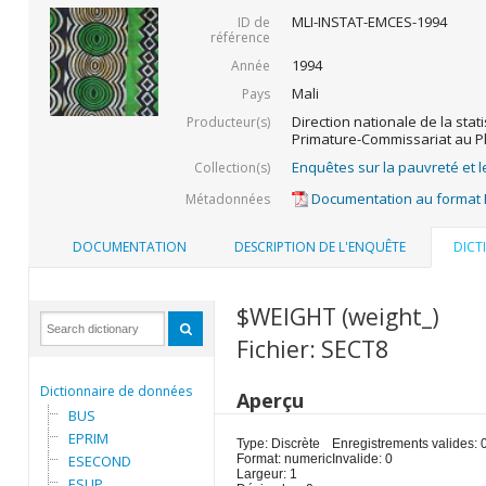
MLI-INSTAT-EMCES-1994
ID de
référence
1994
Année
Mali
Pays
Direction nationale de la stati
Producteur(s)
Primature-Commissariat au P
Enquêtes sur la pauvreté et l
Collection(s)
Documentation au format
Métadonnées
DOCUMENTATION
DESCRIPTION DE L'ENQUÊTE
DICT
$WEIGHT (weight_)
Fichier: SECT8
Dictionnaire de données
Aperçu
BUS
EPRIM
Type: Discrète
Enregistrements valides: 
ESECOND
Format: numeric
Invalide: 0
Largeur: 1
ESUP