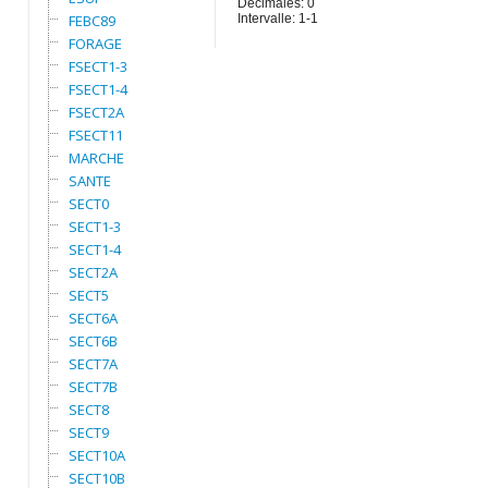
Décimales: 0
FEBC89
Intervalle: 1-1
FORAGE
FSECT1-3
FSECT1-4
FSECT2A
FSECT11
MARCHE
SANTE
SECT0
SECT1-3
SECT1-4
SECT2A
SECT5
SECT6A
SECT6B
SECT7A
SECT7B
SECT8
SECT9
SECT10A
SECT10B