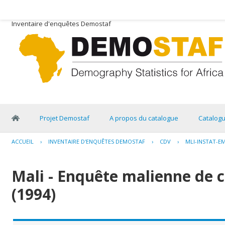
Inventaire d'enquêtes Demostaf
Projet Demostaf
A propos du catalogue
Catalog
ACCUEIL
›
INVENTAIRE D'ENQUÊTES DEMOSTAF
›
CDV
›
MLI-INSTAT-E
Mali - Enquête malienne de 
(1994)