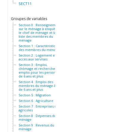
SECT11
Groupes de variables
Section 0 : Renseignements
sur le ménage à enquêter,
le chef de ménage et la
liste des membres du
ménage
Section 1 : Caractéristiques
des membres du ménage
Section 2 : Logement et
accès aux servises
Section 3 : Emploi,
chômage et recherche d'
emploi pour les personnes
de 6 ans et plus
Section 4 : Emploi des
membres du ménage âgés
de 6 ans et plus
Section 5 : Migration
Section 6 : Agriculture
Section 7 : Entreprises non
agricoles
Section 8 : Dépenses du
ménage
Section 9 : Revenus du
ménage