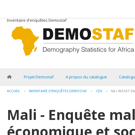
Inventaire d'enquêtes Demostaf
Projet Demostaf
A propos du catalogue
Catalog
ACCUEIL
›
INVENTAIRE D'ENQUÊTES DEMOSTAF
›
CDV
›
MLI-INSTAT-E
Mali - Enquête ma
économique et soci