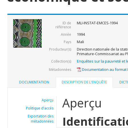
MLI-INSTAT-EMCES-1994
ID de
référence
1994
Année
Mali
Pays
Direction nationale de la stati
Producteur(s)
Primature-Commissariat au P
Enquêtes sur la pauvreté et l
Collection(s)
Documentation au format
Métadonnées
DOCUMENTATION
DESCRIPTION DE L'ENQUÊTE
DICT
Aperçu
Aperçu
Politique d'accès
Identificat
Exportation des
métadonnées