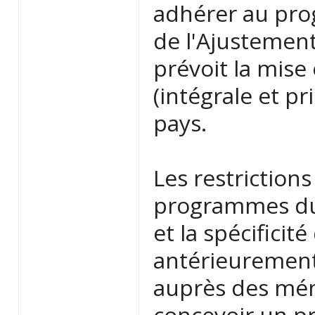
adhérer au pr
de l'Ajustement
prévoit la mise
(intégrale et pr
pays.
Les restriction
programmes du
et la spécificit
antérieurement
auprès des mé
concevoir un p