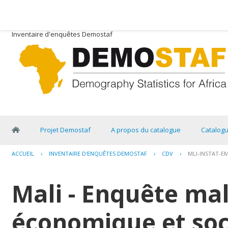
Inventaire d'enquêtes Demostaf
Projet Demostaf
A propos du catalogue
Catalog
ACCUEIL
›
INVENTAIRE D'ENQUÊTES DEMOSTAF
›
CDV
›
MLI-INSTAT-E
Mali - Enquête ma
économique et soci