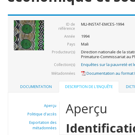
MLI-INSTAT-EMCES-1994
ID de
référence
1994
Année
Mali
Pays
Direction nationale de la stati
Producteur(s)
Primature-Commissariat au P
Enquêtes sur la pauvreté et l
Collection(s)
Documentation au format
Métadonnées
DOCUMENTATION
DESCRIPTION DE L'ENQUÊTE
DICT
Aperçu
Aperçu
Politique d'accès
Identificat
Exportation des
métadonnées