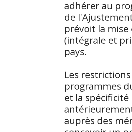
adhérer au pr
de l'Ajustement
prévoit la mise
(intégrale et pr
pays.
Les restriction
programmes du
et la spécificit
antérieurement
auprès des mé
concevoir un p