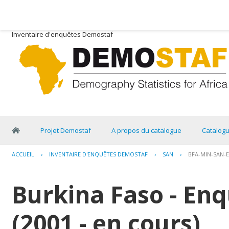
Inventaire d'enquêtes Demostaf
Projet Demostaf
A propos du catalogue
Catalog
ACCUEIL
›
INVENTAIRE D'ENQUÊTES DEMOSTAF
›
SAN
›
BFA-MIN-SAN-E
Burkina Faso - Enq
(2001 - en cours)