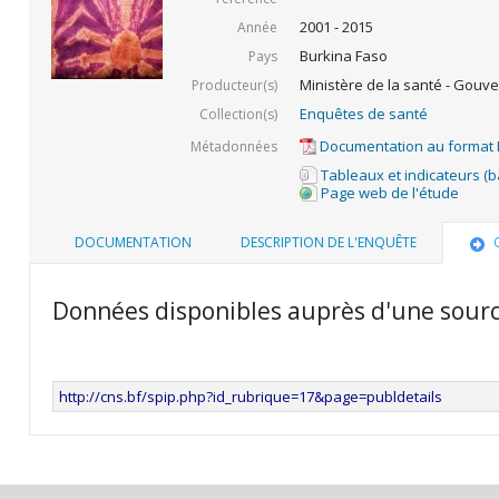
2001 - 2015
Année
Burkina Faso
Pays
Ministère de la santé - Gouv
Producteur(s)
Enquêtes de santé
Collection(s)
Documentation au format
Métadonnées
Tableaux et indicateurs (
Page web de l'étude
DOCUMENTATION
DESCRIPTION DE L'ENQUÊTE
Données disponibles auprès d'une sour
http://cns.bf/spip.php?id_rubrique=17&page=publdetails