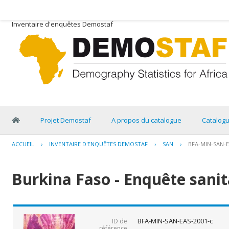
Inventaire d'enquêtes Demostaf
Projet Demostaf
A propos du catalogue
Catalog
ACCUEIL
›
INVENTAIRE D'ENQUÊTES DEMOSTAF
›
SAN
›
BFA-MIN-SAN-E
Burkina Faso - Enquête sanita
BFA-MIN-SAN-EAS-2001-c
ID de
référence