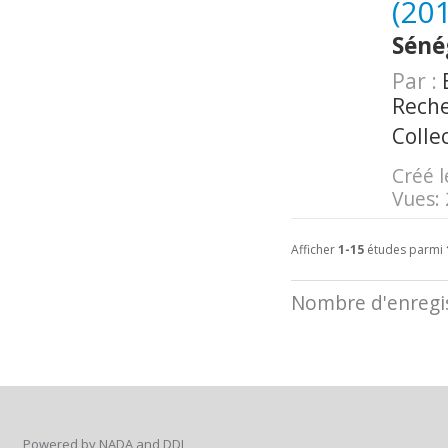
(20
Séné
Par :
E
Reche
Colle
Créé l
Vues:
Afficher
1-15
études parmi
Nombre d'enregis
Powered by NADA and DDI