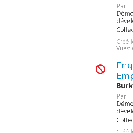
Par :
I
Démog
déve
Colle
Créé l
Vues:
Enq
Emp
Burk
Par :
I
Démog
déve
Colle
Créé l