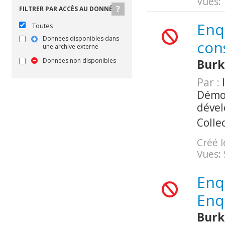
Vues:
FILTRER PAR ACCÈS AU DONNÉES
Enq
Toutes
Données disponibles dans
con
une archive externe
Données non disponibles
Burk
Par :
I
Démog
déve
Colle
Créé l
Vues:
Enqu
Enq
Burk