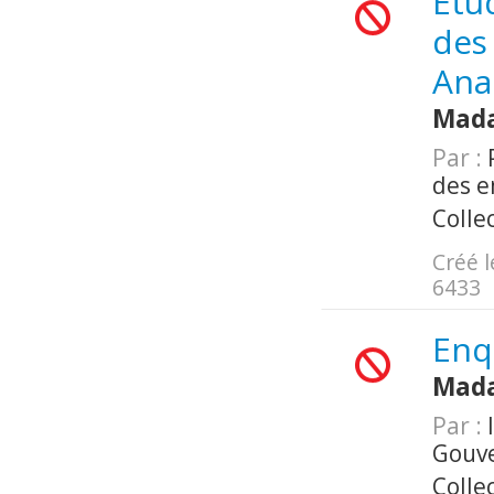
Etu
des
Ana
Mada
Par :
P
des e
Colle
Créé l
6433
Enq
Mada
Par :
I
Gouv
Colle