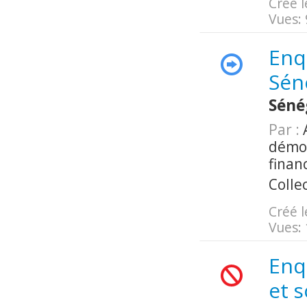
Créé l
Vues:
Enq
Sén
Séné
Par :
A
démog
finan
Colle
Créé l
Vues:
Enq
et 