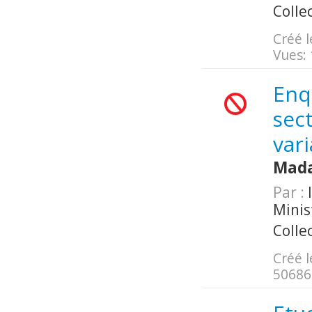
Colle
Créé l
Vues:
Enqu
sect
vari
Mada
Par :
I
Minis
Colle
Créé l
50686