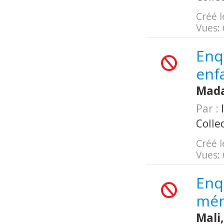
Créé l
Vues:
Enqu
enf
Mada
Par :
I
Colle
Créé l
Vues:
Enq
mén
Mali