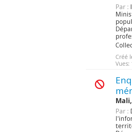
Par :
I
Minis
popul
Dépar
profe
Colle
Créé l
Vues:
Enq
mén
Mali
Par :
D
l'inf
terri