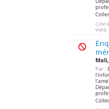
Dépar
profe
Colle
Créé l
Vues:
Enq
mén
Mali
Par :
D
l’inf
l'amé
Dépar
profe
Colle