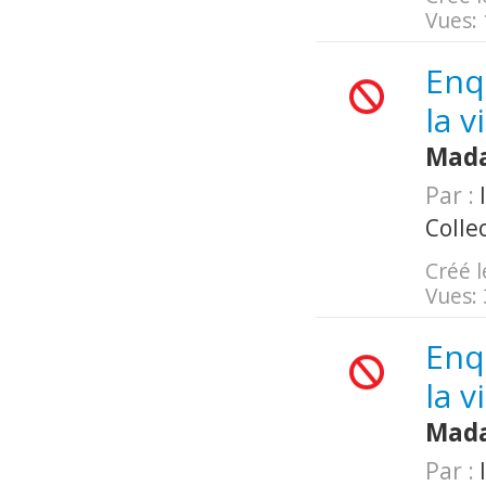
Vues:
Enqu
la v
Mada
Par :
I
Colle
Créé l
Vues:
Enqu
la v
Mada
Par :
I