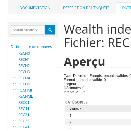
DOCUMENTATION
DESCRIPTION DE L'ENQUÊTE
DICT
Wealth inde
Fichier: RE
Dictionnaire de données
RECH0
Aperçu
RECH1
RECH2
RECH3
Type: Discrète
Enregistrements valides: 
RECH4
Format: numeric
Invalide: 0
RECH6
Largeur: 1
Décimales: 0
RECHMH
Intervalle: 1-5
RECHML
REC01
CATÉGORIES
REC11
Valeur
REC21
1
REC22
2
REC41
3