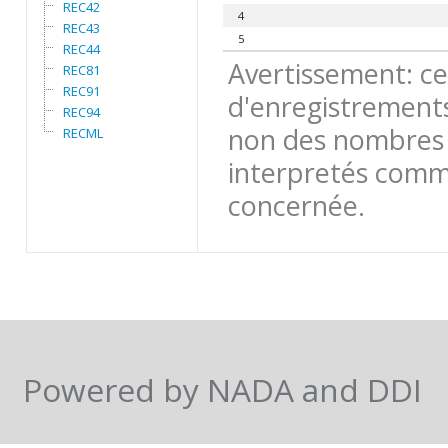
REC42
4
REC43
5
REC44
Avertissement: ce
REC81
REC91
d'enregistrements
REC94
non des nombres 
RECML
interpretés comme
concernée.
Powered by NADA and DDI