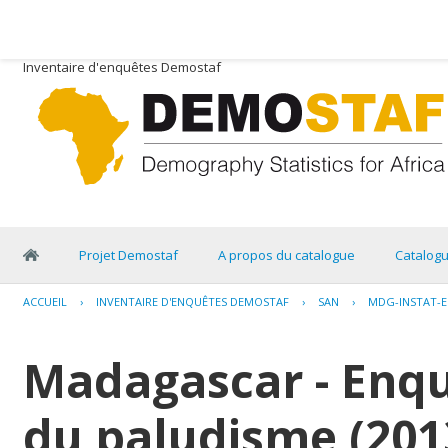
Inventaire d'enquêtes Demostaf
Projet Demostaf
A propos du catalogue
Catalog
ACCUEIL
›
INVENTAIRE D'ENQUÊTES DEMOSTAF
›
SAN
›
MDG-INSTAT-E
Madagascar - Enquê
du paludisme (201