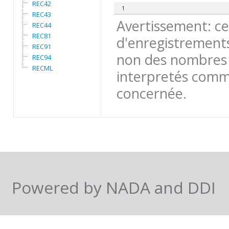
REC42
1
REC43
Avertissement: ce
REC44
REC81
d'enregistrements
REC91
non des nombres 
REC94
RECML
interpretés comme
concernée.
Powered by NADA and DDI