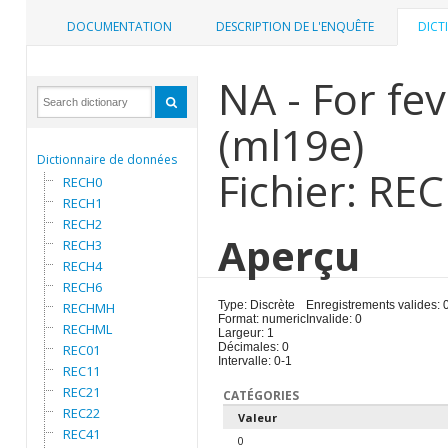
DOCUMENTATION
DESCRIPTION DE L'ENQUÊTE
DICT
NA - For fe
(ml19e)
Dictionnaire de données
Fichier: RE
RECH0
RECH1
RECH2
Aperçu
RECH3
RECH4
RECH6
Type: Discrète
Enregistrements valides: 
RECHMH
Format: numeric
Invalide: 0
RECHML
Largeur: 1
Décimales: 0
REC01
Intervalle: 0-1
REC11
REC21
CATÉGORIES
REC22
Valeur
REC41
0