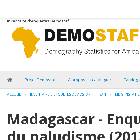
Inventaire d'enquêtes Demostaf
Projet Demostaf
A propos du catalogue
Catalog
ACCUEIL
›
INVENTAIRE D'ENQUÊTES DEMOSTAF
›
SAN
›
MDG-INSTAT-E
Madagascar - Enquê
du paludisme (201