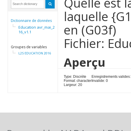
Quelle est l
laquelle {G1
Dictionnaire de données
en (G03f)
Education avr_mai_20
16_v1.1
Fichier: Ed
Groupes de variables
L2S EDUCATION 2016
Aperçu
Type: Discrète
Enregistrements valides:
Format: character
Invalide: 0
Largeur: 20