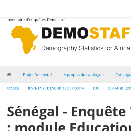
Inventaire d'enquêtes Demostaf
Projet Demostaf
A propos du catalogue
Catalog
ACCUEIL
›
INVENTAIRE D'ENQUÊTES DEMOSTAF
›
EDU
›
SEN-ANSD-L2S
Sénégal - Enquête 
: module Education