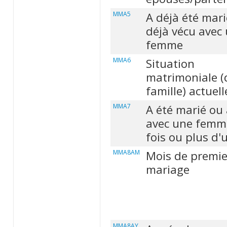
MMA5
A déjà été mari
déjà vécu avec
femme
MMA6
Situation
matrimoniale (
famille) actuell
MMA7
A été marié ou 
avec une femm
fois ou plus d'
MMA8AM
Mois de premie
mariage
MMA8AY