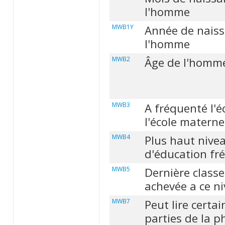
l'homme
MWB1Y
Année de naiss
l'homme
MWB2
Âge de l'homm
MWB3
A fréquenté l'é
l'école materne
MWB4
Plus haut nive
d'éducation fr
MWB5
Dernière classe
achevée a ce n
MWB7
Peut lire certai
parties de la p