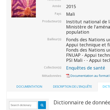
2015
Année
Mali
Pays
Institut national de l
Producteur(s)
Ministère de l'aména
population
Fonds des Nations un
Bailleur(s)
Appui technique et f
Fonds des Nations un
FNUAP - Appui techni
PSI Mali - - Appui te
Enquêtes de santé
Collection(s)
Documentation au format
Métadonnées
DOCUMENTATION
DESCRIPTION DE L'ENQUÊTE
DICT
Dictionnaire de donné