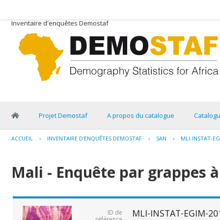
Inventaire d'enquêtes Demostaf
Projet Demostaf
A propos du catalogue
Catalog
ACCUEIL
›
INVENTAIRE D'ENQUÊTES DEMOSTAF
›
SAN
›
MLI-INSTAT-EG
Mali - Enquête par grappes à
MLI-INSTAT-EGIM-20
ID de
référence