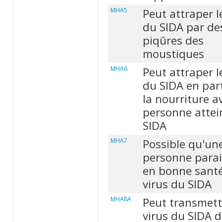
MHA5
Peut attraper l
du SIDA par de
piqûres des
moustiques
MHA6
Peut attraper l
du SIDA en par
la nourriture a
personne attei
SIDA
MHA7
Possible qu'un
personne para
en bonne santé 
virus du SIDA
MHA8A
Peut transmett
virus du SIDA d