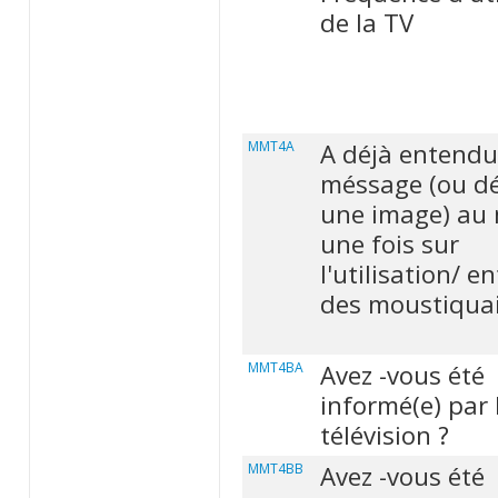
de la TV
MMT4A
A déjà entendu
méssage (ou dé
une image) au
une fois sur
l'utilisation/ e
des moustiqua
MMT4BA
Avez -vous été
informé(e) par 
télévision ?
MMT4BB
Avez -vous été