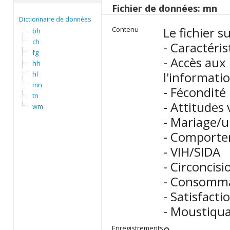
Fichier de données: mn
Dictionnaire de données
Le fichier s
Contenu
bh
ch
- Caractéri
fg
- Accès aux 
hh
l'informat
hl
mn
- Fécondité
tn
- Attitudes 
wm
- Mariage/
- Comporte
- VIH/SIDA
- Circoncisi
- Consommat
- Satisfactio
- Moustiqua
Enregistrements