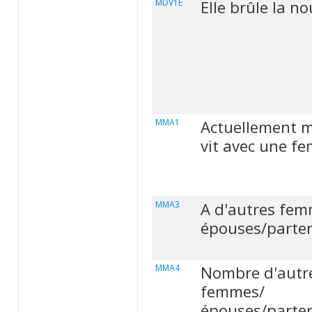
MDV1E
Elle brûle la no
MMA1
Actuellement m
vit avec une f
MMA3
A d'autres fem
épouses/parten
MMA4
Nombre d'autr
femmes/
épouses/parten