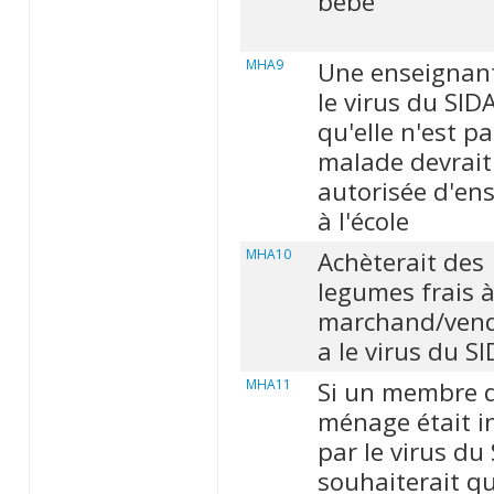
bébé
MHA9
Une enseignant
le virus du SID
qu'elle n'est pa
malade devrait
autorisée d'en
à l'école
MHA10
Achèterait des
legumes frais 
marchand/vend
a le virus du S
MHA11
Si un membre 
ménage était i
par le virus du
souhaiterait q