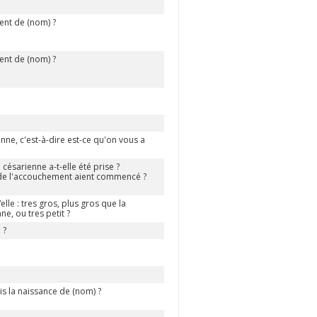
ent de (nom) ?
ent de (nom) ?
ne, c'est-à-dire est-ce qu'on vous a
césarienne a-t-elle été prise ?
s de l'accouchement aient commencé ?
elle : tres gros, plus gros que la
e, ou tres petit ?
 ?
s la naissance de (nom) ?