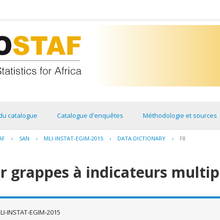
du catalogue
Catalogue d'enquêtes
Méthodologie et sources
AF
›
SAN
›
MLI-INSTAT-EGIM-2015
›
DATA DICTIONARY
›
F8
r grappes à indicateurs multip
LI-INSTAT-EGIM-2015