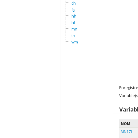
ch
fg
hh
hl
mn
tn
wm
Enregistr
Variable(s
Variab
NOM
MN17I