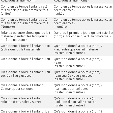
Avez-vous allaité (Nom)?
Avez-vous allaité (nom) ?
Combien de temps l'enfant a été
Combien de temps apres la naissance ave
mis au sein pour la première fois
première fois ?
(unités)
- unités
Combien de temps l'enfant a été
Combien de temps apres la naissance ave
mis au sein pour la première fois
première fois ?
(Nombre)
- numéro
Enfant a bu autre chose que du lait
Dans les 3 premiers jours qui ont suivi l
maternel pendant les trois jours
(nom) autre chose que du lait maternel ?
après la naissance
On a donné à boire à l'enfant : Lait
Qu'a-t-on donné à boire à (nom) ?
(autre que du lait maternel)
- lait (autre que du lait maternel)
insister : rien d'autre ?
On a donné à boire à l'enfant : Eau
Qu'a-t-on donné à boire à (nom) ?
- eau
insister : rien d'autre ?
On a donné à boire à l'enfant : Eau
Qu'a-t-on donné à boire à (nom) ?
sucrée / Eau glucosée
- eau sucrée / eau glucosée
insister : rien d'autre ?
On a donné à boire à l'enfant :
Qu'a-t-on donné à boire à (nom) ?
Calmant pour coliques
- calmant pour coliques
insister : rien d'autre ?
On a donné à boire à l'enfant :
Qu'a-t-on donné à boire à (nom) ?
Solution d'eau salée / sucrée
- solution d'eau salée / sucrée
insister : rien d'autre ?
On a donné à boire à l'enfant : Jus
Qu'a-t-on donné à boire à (nom) ?