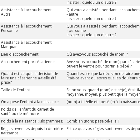
insister : quelqu'un d'autre ?
Assistance à l'accouchement :
Qui vous a assistée pendant l'accouchem
Autre
- autre
insister : quelqu'un d'autre ?
Assistance à l'accouchement :
Qui vous a assistée pendant l'accouchem
Personne
- personne
insister : quelqu'un d'autre ?
Assistance à l'accouchement :
Manquant
Lieu d'accouchement
Où avez-vous accouché de (nom) ?
Accouchement par césarienne
Avez-vous accouché de (nom) par césarien
ouvert le ventre pour sortir le bébé ?
Quand est-ce que la décision de
Quand est-ce que la décision de faire une 
faire une césarienne a-t-elle été
Était-ce avant ou apres que les douleur
prise?
Taille de l'enfant
Selon vous, quand (nom) est né(e), était-il/
moyenne, moyen, plus petit que la moyenn
On a pesé l'enfant à la naissance
(nom) a-t-il/elle ete pesé (e) à la naissance
Poids de l'enfant du carnet de
santé ou de mémoire
Poids à la naissance (Kilogrammes)
Combien (nom) pesait-il/elle ?
Règles revenues depuis la dernière
Est-ce que vos règles sont revenues depui
naissance