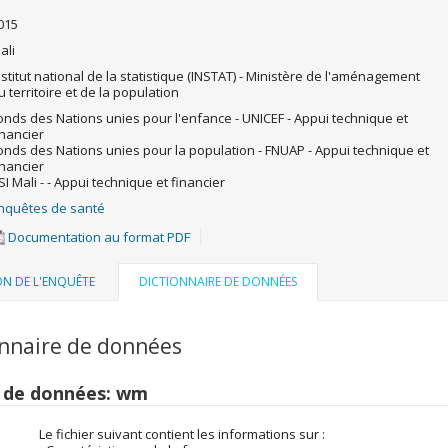
015
ali
nstitut national de la statistique (INSTAT) - Ministère de l'aménagement
u territoire et de la population
onds des Nations unies pour l'enfance - UNICEF - Appui technique et
inancier
onds des Nations unies pour la population - FNUAP - Appui technique et
inancier
SI Mali - - Appui technique et financier
nquêtes de santé
Documentation au format PDF
ON DE L'ENQUÊTE
DICTIONNAIRE DE DONNÉES
onnaire de données
r de données: wm
Le fichier suivant contient les informations sur :