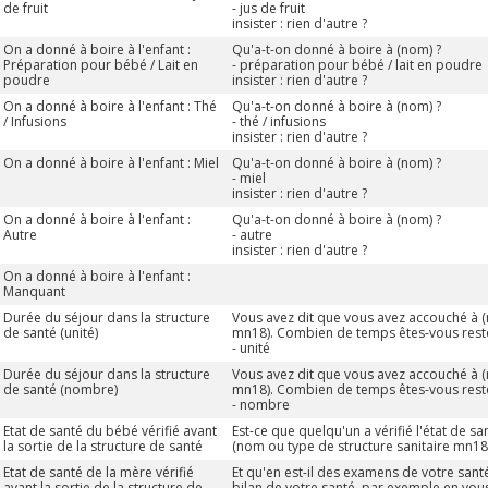
de fruit
- jus de fruit
insister : rien d'autre ?
On a donné à boire à l'enfant :
Qu'a-t-on donné à boire à (nom) ?
Préparation pour bébé / Lait en
- préparation pour bébé / lait en poudre
poudre
insister : rien d'autre ?
On a donné à boire à l'enfant : Thé
Qu'a-t-on donné à boire à (nom) ?
/ Infusions
- thé / infusions
insister : rien d'autre ?
On a donné à boire à l'enfant : Miel
Qu'a-t-on donné à boire à (nom) ?
- miel
insister : rien d'autre ?
On a donné à boire à l'enfant :
Qu'a-t-on donné à boire à (nom) ?
Autre
- autre
insister : rien d'autre ?
On a donné à boire à l'enfant :
Manquant
Durée du séjour dans la structure
Vous avez dit que vous avez accouché à (
de santé (unité)
mn18). Combien de temps êtes-vous resté
- unité
Durée du séjour dans la structure
Vous avez dit que vous avez accouché à (
de santé (nombre)
mn18). Combien de temps êtes-vous resté
- nombre
Etat de santé du bébé vérifié avant
Est-ce que quelqu'un a vérifié l'état de s
la sortie de la structure de santé
(nom ou type de structure sanitaire mn18)
Etat de santé de la mère vérifié
Et qu'en est-il des examens de votre santé -
avant la sortie de la structure de
bilan de votre santé, par exemple en vou