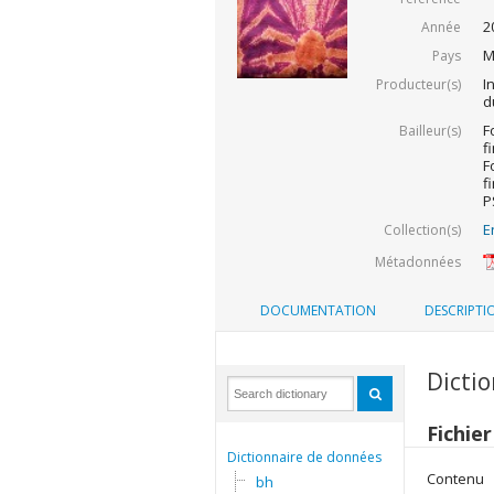
2
Année
M
Pays
I
Producteur(s)
d
F
Bailleur(s)
f
F
f
P
E
Collection(s)
Métadonnées
DOCUMENTATION
DESCRIPTI
Dicti
Fichie
Dictionnaire de données
Contenu
bh