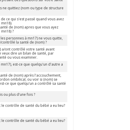
s ne quittiez (nom ou type de structure
 de ce qui s'est passé quand vous avez
e mn18).
 santé de (nom) apres que vous ayez
e mn18) ?
 les personnes à mn17) ne vous quitte,
/contrôlé la santé de (nom) ?
) a/ont contrôlé votre santé avant
e veux dire un bilan de santé, par
anté ou vous examiner.
 mn17), est-ce que quelqu'un d'autre a
santé de (nom) après l'accouchement,
ordon ombilical, ou voir si (nom) se
est-ce que quelqu'un a contrôlé sa santé
is ou plus d'une fois ?
e contrôle de santé du bébé a eu lieu?
e contrôle de santé du bébé a eu lieu?