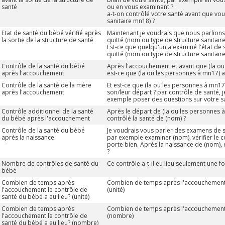
santé
ou en vous examinant ?
a-t-on contrôlé votre santé avant que vou
sanitaire mn18) ?
Etat de santé du bébé vérifié après
Maintenant je voudrais que nous parlions
la sortie de la structure de santé
quitté (nom ou type de structure sanitair
Est-ce que quelqu'un a examiné l'état de
quitté (nom ou type de structure sanitair
Contrôle de la santé du bébé
Après l'accouchement et avant que (la ou
après l'accouchement
est-ce que (la ou les personnes à mn17) a
Contrôle de la santé de la mère
Et est-ce que (la ou les personnes à mn17
après l'accouchement
son/leur départ ? par contrôle de santé, j
exemple poser des questions sur votre s
Contrôle additionnel de la santé
Après le départ de (la ou les personnes à
du bébé après l'accouchement
contrôlé la santé de (nom) ?
Contrôle de la santé du bébé
Je voudrais vous parler des examens de 
après la naissance
par exemple examiner (nom), vérifier le c
porte bien. Après la naissance de (nom), 
?
Nombre de contrôles de santé du
Ce contrôle a-t-il eu lieu seulement une fo
bébé
Combien de temps après
Combien de temps après l'accouchement l
l'accouchement le contrôle de
(unité)
santé du bébé a eu lieu? (unité)
Combien de temps après
Combien de temps après l'accouchement l
l'accouchement le contrôle de
(nombre)
santé du bébé a eu lieu? (nombre)