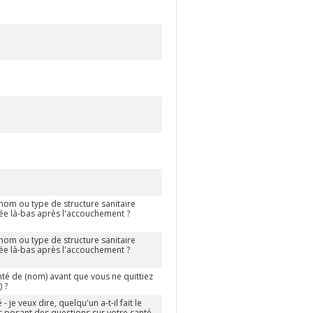
nom ou type de structure sanitaire
e là-bas après l'accouchement ?
nom ou type de structure sanitaire
e là-bas après l'accouchement ?
anté de (nom) avant que vous ne quittiez
 ?
 je veux dire, quelqu'un a-t-il fait le
s posant des questions sur votre santé