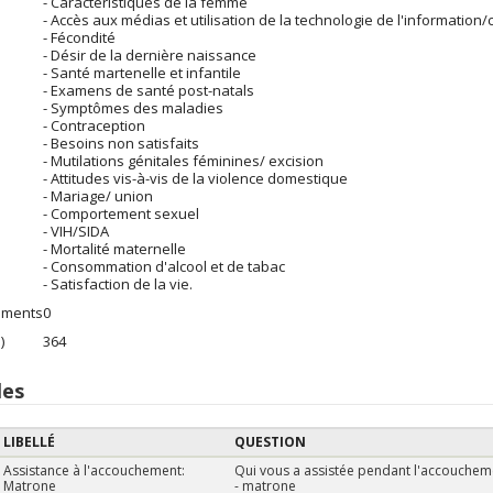
- Caractéristiques de la femme
- Accès aux médias et utilisation de la technologie de l'informatio
- Fécondité
- Désir de la dernière naissance
- Santé martenelle et infantile
- Examens de santé post-natals
- Symptômes des maladies
- Contraception
- Besoins non satisfaits
- Mutilations génitales féminines/ excision
- Attitudes vis-à-vis de la violence domestique
- Mariage/ union
- Comportement sexuel
- VIH/SIDA
- Mortalité maternelle
- Consommation d'alcool et de tabac
- Satisfaction de la vie.
ements
0
)
364
les
LIBELLÉ
QUESTION
Assistance à l'accouchement:
Qui vous a assistée pendant l'accouchem
Matrone
- matrone