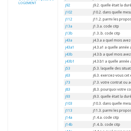
LOGEMENT
j92
j9.2. quelle était la du
j102
j10.2. dans quelle mesu
j112
j11.2. parmi les propos
j13a
j1.3.a. code citp
j13b
j1.3..b. code citp
j43a
j4.3.a a quel mois ave
j43a1
j4.3.a1 a quelle année
j43b
j4.3.b a quel mois ave
j43b1
j4.3.b1 a quelle année
j53
j5.3. laquelle des situ
j63
j6.3. exerciez-vous cet
j73
j7.3. votre contrat ou ac
j83
j8.3. pourquoi votre co
j93
j9.3. quelle était la du
j103
j10.3. dans quelle mesu
j113
j11.3. parmi les propos
j14a
j1.4.a. code citp
j14b
j1.4..b. code citp