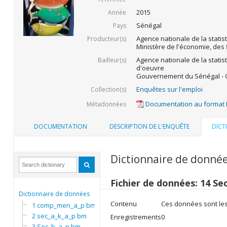
2015
Année
Sénégal
Pays
Agence nationale de la statis
Producteur(s)
Ministère de l'économie, des 
Agence nationale de la statis
Bailleur(s)
d'oeuvre
Gouvernement du Sénégal - G
Enquêtes sur l'emploi
Collection(s)
Documentation au format
Métadonnées
DOCUMENTATION
DESCRIPTION DE L'ENQUÊTE
DICT
Dictionnaire de donné
Fichier de données: 14 Se
Dictionnaire de données
Contenu
Ces données sont les
1 comp_men_a_p bm
2 sec_a_k_a_p bm
Enregistrements
0
3 Sec_b_a_p bm