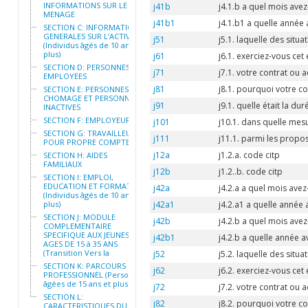
INFORMATIONS SUR LE
j41b
j4.1.b a quel mois ave
MENAGE
j41b1
j4.1.b1 a quelle année
SECTION C: INFORMATIONS
GENERALES SUR L’ACTIVITE
j51
j5.1. laquelle des situ
(Individus âgés de 10 ans et
plus)
j61
j6.1. exerciez-vous cet
SECTION D: PERSONNES
j71
j7.1. votre contrat ou ac
EMPLOYEES
j81
j8.1. pourquoi votre co
SECTION E: PERSONNES AU
CHOMAGE ET PERSONNES
j91
j9.1. quelle était la du
INACTIVES
SECTION F: EMPLOYEURS
j101
j10.1. dans quelle mesu
SECTION G: TRAVAILLEURS
j111
j11.1. parmi les propos
POUR PROPRE COMPTE
j12a
j1.2.a. code citp
SECTION H: AIDES
FAMILIAUX
j12b
j1.2..b. code citp
SECTION I: EMPLOI,
EDUCATION ET FORMATION
j42a
j4.2.a a quel mois ave
(Individus âgés de 10 ans et
plus)
j42a1
j4.2.a1 a quelle année
SECTION J: MODULE
j42b
j4.2.b a quel mois ave
COMPLEMENTAIRE
SPECIFIQUE AUX JEUNES
j42b1
j4.2.b a quelle année 
AGES DE 15 à 35 ANS
(Transition Vers la
j52
j5.2. laquelle des situ
SECTION K: PARCOURS
j62
j6.2. exerciez-vous cet
PROFESSIONNEL (Personnes
âgées de 15 ans et plus)
j72
j7.2. votre contrat ou ac
SECTION L:
j82
j8.2. pourquoi votre co
CARACTERISTIQUES DU