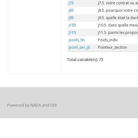
j75
j7.5. votre contrat ou ac
j85
j8.5. pourquoi votre co
j95
j9.5. quelle était la du
j105
j10.5. dans quelle mesu
j115
j11.5. parmi les propos
poids_fin
Poids_indiv
point_sec_jb
Pointeur_section
Total variable(s): 73
Powered by NADA and DDI