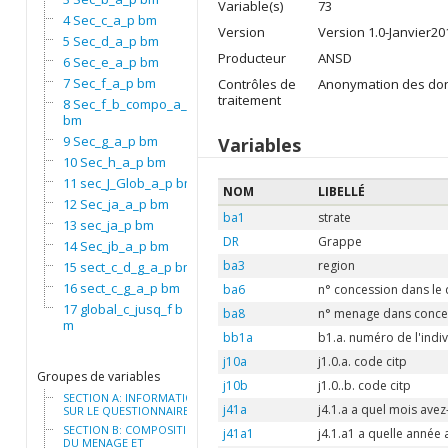
Variable(s)
73
4 Sec_c_a_p bm
Version
Version 1.0-Janvier20
5 Sec_d_a_p bm
Producteur
ANSD
6 Sec_e_a_p bm
7 Sec_f_a_p bm
Contrôles de
Anonymation des do
traitement
8 Sec_f_b_compo_a_p
bm
9 Sec_g_a_p bm
Variables
10 Sec_h_a_p bm
11 sec_J_Glob_a_p bm
NOM
LIBELLÉ
12 Sec_ja_a_p bm
ba1
strate
13 sec_ja_p bm
DR
Grappe
14 Sec_jb_a_p bm
ba3
region
15 sect_c_d_g_a_p bm
16 sect_c_g_a_p bm
ba6
n° concession dans le 
17 global_c_jusq_f b
ba8
n° menage dans conce
m
bb1a
b1.a. numéro de l'indi
j10a
j1.0.a. code citp
Groupes de variables
j10b
j1.0..b. code citp
SECTION A: INFORMATION
j41a
j4.1.a a quel mois ave
SUR LE QUESTIONNAIRE
SECTION B: COMPOSITION
j41a1
j4.1.a1 a quelle année
DU MENAGE ET