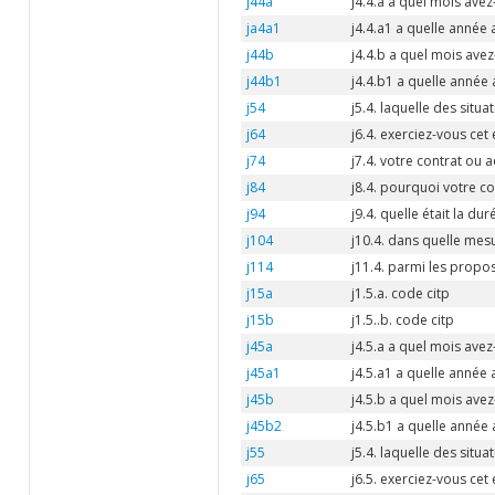
j44a
j4.4.a a quel mois ave
ja4a1
j4.4.a1 a quelle année
j44b
j4.4.b a quel mois ave
j44b1
j4.4.b1 a quelle année
j54
j5.4. laquelle des situ
j64
j6.4. exerciez-vous cet
j74
j7.4. votre contrat ou ac
j84
j8.4. pourquoi votre co
j94
j9.4. quelle était la du
j104
j10.4. dans quelle mesu
j114
j11.4. parmi les propos
j15a
j1.5.a. code citp
j15b
j1.5..b. code citp
j45a
j4.5.a a quel mois ave
j45a1
j4.5.a1 a quelle année
j45b
j4.5.b a quel mois ave
j45b2
j4.5.b1 a quelle année
j55
j5.4. laquelle des situ
j65
j6.5. exerciez-vous cet