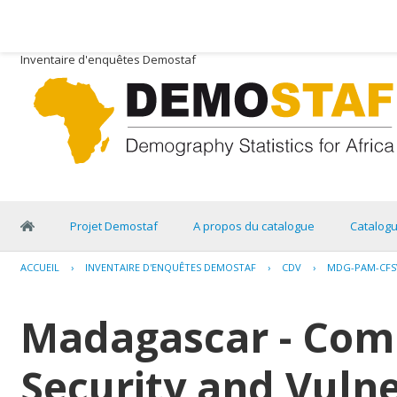
Inventaire d'enquêtes Demostaf
Projet Demostaf
A propos du catalogue
Catalog
ACCUEIL
›
INVENTAIRE D'ENQUÊTES DEMOSTAF
›
CDV
›
MDG-PAM-CFS
Madagascar - Com
Security and Vulne