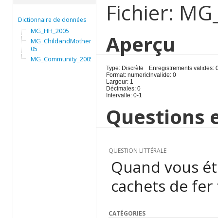
Fichier: M
Dictionnaire de données
MG_HH_2005
Aperçu
MG_ChildandMother_20
05
MG_Community_2005
Type: Discrète
Enregistrements valides: 
Format: numeric
Invalide: 0
Largeur: 1
Décimales: 0
Intervalle: 0-1
Questions e
QUESTION LITTÉRALE
Quand vous éti
cachets de fer f
CATÉGORIES