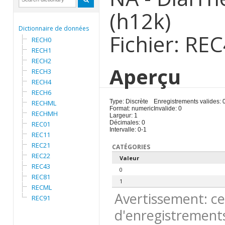
(h12k)
Dictionnaire de données
Fichier: RE
RECH0
RECH1
RECH2
Aperçu
RECH3
RECH4
RECH6
Type: Discrète
Enregistrements valides: 
RECHML
Format: numeric
Invalide: 0
RECHMH
Largeur: 1
Décimales: 0
REC01
Intervalle: 0-1
REC11
REC21
CATÉGORIES
REC22
Valeur
REC43
0
REC81
1
RECML
Avertissement: ce
REC91
d'enregistrements