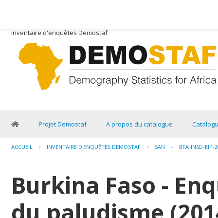
Inventaire d'enquêtes Demostaf
Projet Demostaf
A propos du catalogue
Catalog
ACCUEIL
›
INVENTAIRE D'ENQUÊTES DEMOSTAF
›
SAN
›
BFA-INSD-EIP-2
Burkina Faso - Enq
du paludisme (201