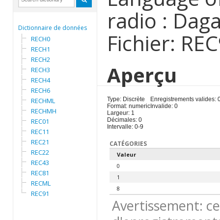
radio : Dag
Dictionnaire de données
Fichier: RE
RECH0
RECH1
RECH2
Aperçu
RECH3
RECH4
RECH6
Type: Discrète
Enregistrements valides: 
RECHML
Format: numeric
Invalide: 0
RECHMH
Largeur: 1
Décimales: 0
REC01
Intervalle: 0-9
REC11
REC21
CATÉGORIES
REC22
Valeur
REC43
0
REC81
1
RECML
8
REC91
Avertissement: ce