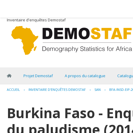
Inventaire d'enquêtes Demostaf
Projet Demostaf
A propos du catalogue
Catalog
ACCUEIL
›
INVENTAIRE D'ENQUÊTES DEMOSTAF
›
SAN
›
BFA-INSD-EIP-2
Burkina Faso - Enq
du paludisme (201