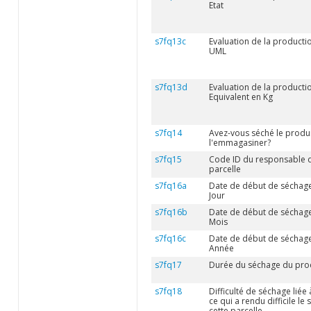
Etat
s7fq13c
Evaluation de la produc
UML
s7fq13d
Evaluation de la product
Equivalent en Kg
s7fq14
Avez-vous séché le produi
l'emmagasiner?
s7fq15
Code ID du responsable d
parcelle
s7fq16a
Date de début de séchage 
Jour
s7fq16b
Date de début de séchage 
Mois
s7fq16c
Date de début de séchage 
Année
s7fq17
Durée du séchage du prod
s7fq18
Difficulté de séchage liée
ce qui a rendu difficile l
cette parcelle