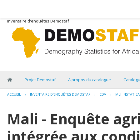
Inventaire d'enquêtes Demostaf
Projet Demostaf
A propos du catalogue
Catalog
ACCUEIL
›
INVENTAIRE D'ENQUÊTES DEMOSTAF
›
CDV
›
MLI-INSTAT-EA
Mali - Enquête agr
intégrée aux condi