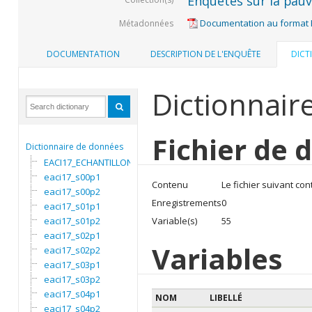
Enquêtes sur la pauvr
Documentation au format
Métadonnées
DOCUMENTATION
DESCRIPTION DE L'ENQUÊTE
DICT
Dictionnair
Fichier de 
Dictionnaire de données
EACI17_ECHANTILLON
eaci17_s00p1
Contenu
Le fichier suivant con
eaci17_s00p2
Enregistrements
0
eaci17_s01p1
eaci17_s01p2
Variable(s)
55
eaci17_s02p1
Variables
eaci17_s02p2
eaci17_s03p1
eaci17_s03p2
eaci17_s04p1
NOM
LIBELLÉ
eaci17_s04p2