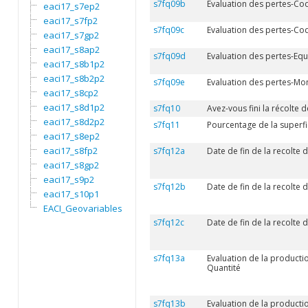
s7fq09b
Evaluation des pertes-C
eaci17_s7ep2
eaci17_s7fp2
s7fq09c
Evaluation des pertes-Cod
eaci17_s7gp2
eaci17_s8ap2
s7fq09d
Evaluation des pertes-Equ
eaci17_s8b1p2
eaci17_s8b2p2
s7fq09e
Evaluation des pertes-Mo
eaci17_s8cp2
eaci17_s8d1p2
s7fq10
Avez-vous fini la récolte d
eaci17_s8d2p2
s7fq11
Pourcentage de la superfic
eaci17_s8ep2
eaci17_s8fp2
s7fq12a
Date de fin de la recolte d
eaci17_s8gp2
eaci17_s9p2
s7fq12b
Date de fin de la recolte d
eaci17_s10p1
EACI_Geovariables
s7fq12c
Date de fin de la recolte 
s7fq13a
Evaluation de la product
Quantité
s7fq13b
Evaluation de la produc