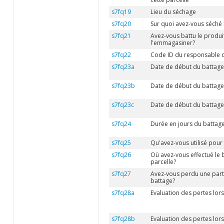
s7fq19
Lieu du séchage
s7fq20
Sur quoi avez-vous séché l
s7fq21
Avez-vous battu le produit
l'emmagasiner?
s7fq22
Code ID du responsable 
s7fq23a
Date de début du battage
s7fq23b
Date de début du battage
s7fq23c
Date de début du battage
s7fq24
Durée en jours du battage
s7fq25
Qu'avez-vous utilisé pour 
s7fq26
Où avez-vous effectué le 
parcelle?
s7fq27
Avez-vous perdu une parti
battage?
s7fq28a
Evaluation des pertes lor
s7fq28b
Evaluation des pertes lo