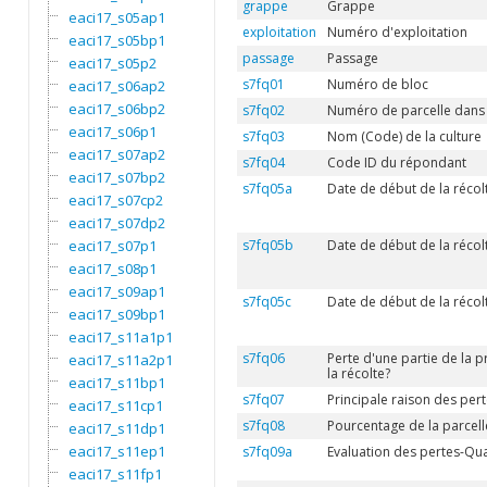
grappe
Grappe
eaci17_s05ap1
exploitation
Numéro d'exploitation
eaci17_s05bp1
passage
Passage
eaci17_s05p2
s7fq01
Numéro de bloc
eaci17_s06ap2
eaci17_s06bp2
s7fq02
Numéro de parcelle dans 
eaci17_s06p1
s7fq03
Nom (Code) de la culture
eaci17_s07ap2
s7fq04
Code ID du répondant
eaci17_s07bp2
s7fq05a
Date de début de la récolt
eaci17_s07cp2
eaci17_s07dp2
eaci17_s07p1
s7fq05b
Date de début de la récolt
eaci17_s08p1
eaci17_s09ap1
s7fq05c
Date de début de la récol
eaci17_s09bp1
eaci17_s11a1p1
s7fq06
Perte d'une partie de la p
eaci17_s11a2p1
la récolte?
eaci17_s11bp1
s7fq07
Principale raison des per
eaci17_s11cp1
s7fq08
Pourcentage de la parcel
eaci17_s11dp1
eaci17_s11ep1
s7fq09a
Evaluation des pertes-Qua
eaci17_s11fp1