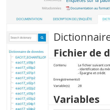
Enquêtes sur la pauvr
Documentation au format
Métadonnées
DOCUMENTATION
DESCRIPTION DE L'ENQUÊTE
DICT
Dictionnair
Fichier de 
Dictionnaire de données
EACI17_ECHANTILLON
eaci17_s00p1
Contenu
Le fichier suivant con
eaci17_s00p2
- Identification du m
eaci17_s01p1
- Épargne et crédit.
eaci17_s01p2
Enregistrements
0
eaci17_s02p1
Variable(s)
28
eaci17_s02p2
eaci17_s03p1
Variables
eaci17_s03p2
eaci17_s04p1
eaci17_s04p2