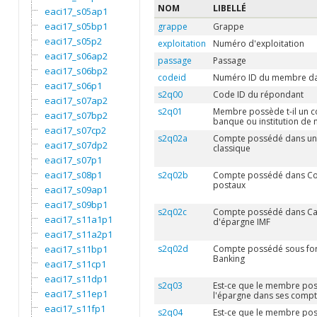
NOM
LIBELLÉ
eaci17_s05ap1
eaci17_s05bp1
grappe
Grappe
eaci17_s05p2
exploitation
Numéro d'exploitation
eaci17_s06ap2
passage
Passage
eaci17_s06bp2
codeid
Numéro ID du membre da
eaci17_s06p1
s2q00
Code ID du répondant
eaci17_s07ap2
s2q01
Membre possède t-il un 
eaci17_s07bp2
banque ou institution de 
eaci17_s07cp2
s2q02a
Compte possédé dans un
eaci17_s07dp2
classique
eaci17_s07p1
eaci17_s08p1
s2q02b
Compte possédé dans Co
postaux
eaci17_s09ap1
eaci17_s09bp1
s2q02c
Compte possédé dans Cai
eaci17_s11a1p1
d'épargne IMF
eaci17_s11a2p1
eaci17_s11bp1
s2q02d
Compte possédé sous fo
Banking
eaci17_s11cp1
eaci17_s11dp1
s2q03
Est-ce que le membre po
eaci17_s11ep1
l'épargne dans ses compt
eaci17_s11fp1
s2q04
Est-ce que le membre po