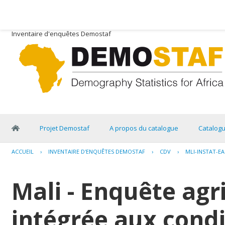
Inventaire d'enquêtes Demostaf
Projet Demostaf
A propos du catalogue
Catalog
ACCUEIL
›
INVENTAIRE D'ENQUÊTES DEMOSTAF
›
CDV
›
MLI-INSTAT-EA
Mali - Enquête agr
intégrée aux condi