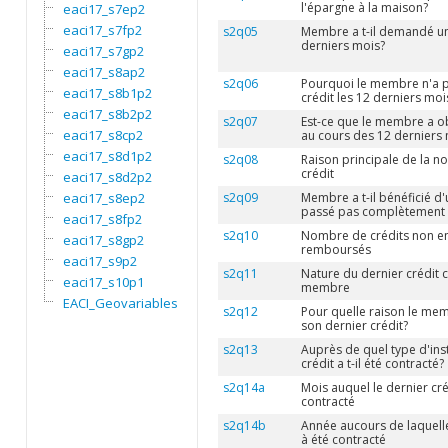
l'épargne à la maison?
eaci17_s7ep2
eaci17_s7fp2
s2q05
Membre a t-il demandé un 
derniers mois?
eaci17_s7gp2
eaci17_s8ap2
s2q06
Pourquoi le membre n'a 
eaci17_s8b1p2
crédit les 12 derniers moi
eaci17_s8b2p2
s2q07
Est-ce que le membre a o
eaci17_s8cp2
au cours des 12 derniers
eaci17_s8d1p2
s2q08
Raison principale de la n
crédit
eaci17_s8d2p2
eaci17_s8ep2
s2q09
Membre a t-il bénéficié d'
passé pas complètement
eaci17_s8fp2
s2q10
Nombre de crédits non e
eaci17_s8gp2
remboursés
eaci17_s9p2
s2q11
Nature du dernier crédit c
eaci17_s10p1
membre
EACI_Geovariables
s2q12
Pour quelle raison le me
son dernier crédit?
s2q13
Auprès de quel type d'inst
crédit a t-il été contracté?
s2q14a
Mois auquel le dernier cré
contracté
s2q14b
Année aucours de laquelle
à été contracté