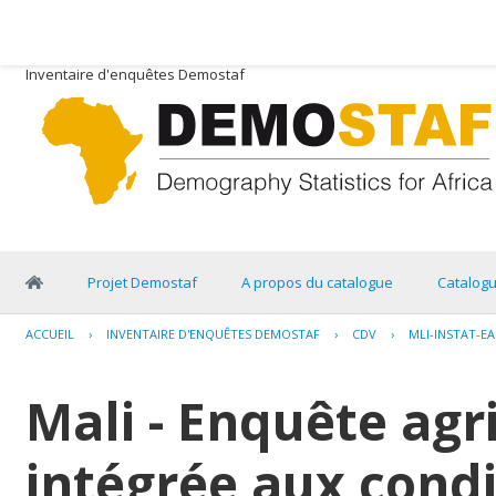
Inventaire d'enquêtes Demostaf
Projet Demostaf
A propos du catalogue
Catalog
ACCUEIL
›
INVENTAIRE D'ENQUÊTES DEMOSTAF
›
CDV
›
MLI-INSTAT-EA
Mali - Enquête agr
intégrée aux condi