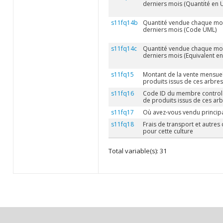
derniers mois (Quantité en 
s11fq14b
Quantité vendue chaque mois
derniers mois (Code UML)
s11fq14c
Quantité vendue chaque mois
derniers mois (Equivalent en
s11fq15
Montant de la vente mensue
produits issus de ces arbres
s11fq16
Code ID du membre controla
de produits issus de ces ar
s11fq17
Où avez-vous vendu princip
s11fq18
Frais de transport et autres 
pour cette culture
Total variable(s): 31