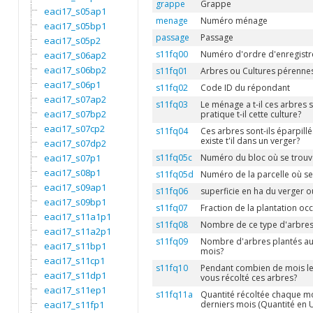
grappe
Grappe
eaci17_s05ap1
menage
Numéro ménage
eaci17_s05bp1
passage
Passage
eaci17_s05p2
s11fq00
Numéro d'ordre d'enregistre
eaci17_s06ap2
eaci17_s06bp2
s11fq01
Arbres ou Cultures pérenne
eaci17_s06p1
s11fq02
Code ID du répondant
eaci17_s07ap2
s11fq03
Le ménage a t-il ces arbres 
eaci17_s07bp2
pratique t-il cette culture?
eaci17_s07cp2
s11fq04
Ces arbres sont-ils éparpill
existe t'il dans un verger?
eaci17_s07dp2
eaci17_s07p1
s11fq05c
Numéro du bloc où se trouv
eaci17_s08p1
s11fq05d
Numéro de la parcelle où se
eaci17_s09ap1
s11fq06
superficie en ha du verger o
eaci17_s09bp1
s11fq07
Fraction de la plantation oc
eaci17_s11a1p1
s11fq08
Nombre de ce type d'arbres 
eaci17_s11a2p1
s11fq09
Nombre d'arbres plantés au
eaci17_s11bp1
mois?
eaci17_s11cp1
s11fq10
Pendant combien de mois le
eaci17_s11dp1
vous récolté ces arbres?
eaci17_s11ep1
s11fq11a
Quantité récoltée chaque mo
eaci17_s11fp1
derniers mois (Quantité en 