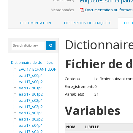
Enquêtes sur la pauvr
Documentation au format
Métadonnées
DOCUMENTATION
DESCRIPTION DE L'ENQUÊTE
DICT
Dictionnair
Fichier de 
Dictionnaire de données
EACI17_ECHANTILLON
eaci17_s00p1
Contenu
Le fichier suivant con
eaci17_s00p2
Enregistrements
0
eaci17_s01p1
eaci17_s01p2
Variable(s)
31
eaci17_s02p1
Variables
eaci17_s02p2
eaci17_s03p1
eaci17_s03p2
eaci17_s04p1
NOM
LIBELLÉ
eaci17_s04p2