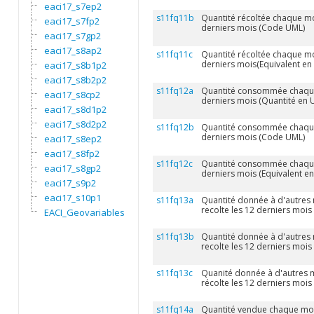
eaci17_s7ep2
s11fq11b
Quantité récoltée chaque mo
eaci17_s7fp2
derniers mois (Code UML)
eaci17_s7gp2
eaci17_s8ap2
s11fq11c
Quantité récoltée chaque mo
derniers mois(Equivalent en 
eaci17_s8b1p2
eaci17_s8b2p2
s11fq12a
Quantité consommée chaque 
eaci17_s8cp2
derniers mois (Quantité en 
eaci17_s8d1p2
eaci17_s8d2p2
s11fq12b
Quantité consommée chaque 
derniers mois (Code UML)
eaci17_s8ep2
eaci17_s8fp2
s11fq12c
Quantité consommée chaque 
eaci17_s8gp2
derniers mois (Equivalent en
eaci17_s9p2
eaci17_s10p1
s11fq13a
Quantité donnée à d'autres
recolte les 12 derniers mois
EACI_Geovariables
s11fq13b
Quantité donnée à d'autres
recolte les 12 derniers moi
s11fq13c
Quanité donnée à d'autres
récolte les 12 derniers mois 
s11fq14a
Quantité vendue chaque mois