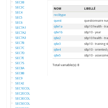
SEC3B
SEC3C
NOM
LIBELLÉ
SEC4
rec0type
SEC5
quest
questionnaire n
SEC6
q8e1a
s8p10 health - tra
SEC7A1
q8e1b
s8p10 - year
SEC7A2
SEC7A3
q8e2
s8p10 health - tra
SEC7B
q8e3
s8p10 - training s
SEC7C
q8e4
s8p10 - oriented
SEC7D
q8e5
s8p10 - assessme
SEC7E
SEC7S
Total variable(s): 8
SEC8A
SEC8B
SEC9
SEC42
SEC1ECOL
SEC2ECOL
SEC3ECOL
SEC5ECOL