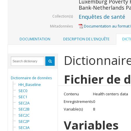
Luxemburg Poverty R
Bank-Netherlands Pa
Enquêtes de santé
Collection(s)
Documentation au format
Métadonnées
DOCUMENTATION
DESCRIPTION DE L'ENQUÊTE
DICT
Dictionnair
Fichier de 
Dictionnaire de données
HH_Baseline
SEC0
Contenu
Health centers data
SEC1
Enregistrements
0
SEC2A
SEC2B
Variable(s)
8
SEC2C
Variables
SEC2P
SEC3A