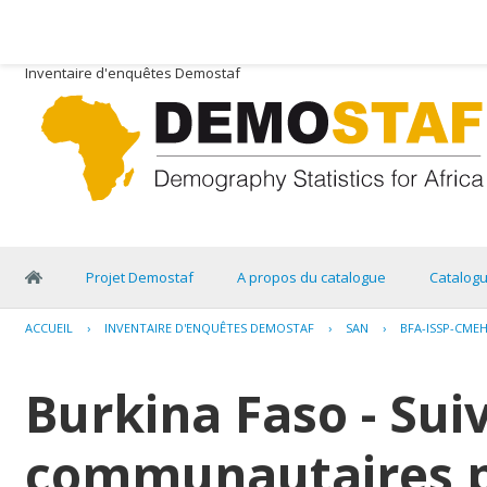
Inventaire d'enquêtes Demostaf
Projet Demostaf
A propos du catalogue
Catalog
ACCUEIL
›
INVENTAIRE D'ENQUÊTES DEMOSTAF
›
SAN
›
BFA-ISSP-CMEH
Burkina Faso - Suiv
communautaires p