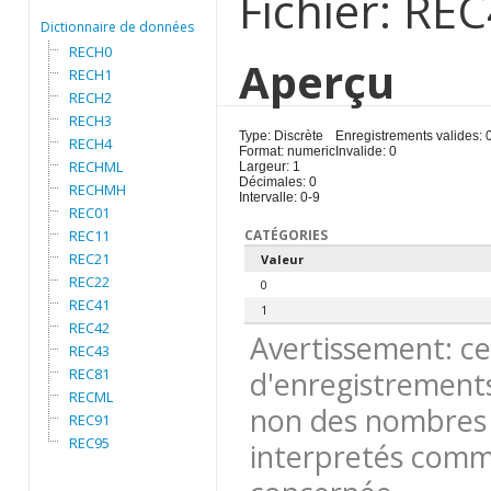
Fichier: RE
Dictionnaire de données
RECH0
Aperçu
RECH1
RECH2
RECH3
Type: Discrète
Enregistrements valides: 
RECH4
Format: numeric
Invalide: 0
RECHML
Largeur: 1
Décimales: 0
RECHMH
Intervalle: 0-9
REC01
REC11
CATÉGORIES
REC21
Valeur
REC22
0
REC41
1
REC42
Avertissement: ce
REC43
REC81
d'enregistrements
RECML
non des nombres 
REC91
REC95
interpretés comme