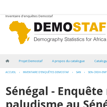
Inventaire d'enquêtes Demostaf
Projet Demostaf
A propos du catalogue
Catalog
ACCUEIL
›
INVENTAIRE D'ENQUÊTES DEMOSTAF
›
SAN
›
SEN-CRDH-ENP
Sénégal - Enquête 
paludisme au Séné