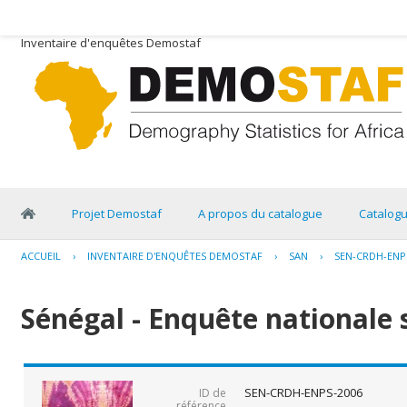
Inventaire d'enquêtes Demostaf
Projet Demostaf
A propos du catalogue
Catalog
ACCUEIL
›
INVENTAIRE D'ENQUÊTES DEMOSTAF
›
SAN
›
SEN-CRDH-ENP
Sénégal - Enquête nationale 
SEN-CRDH-ENPS-2006
ID de
référence