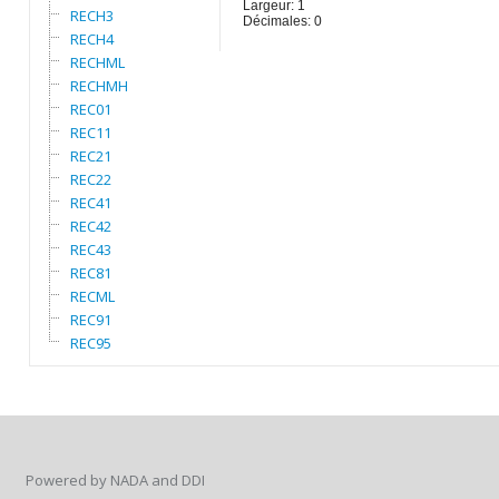
Largeur: 1
RECH3
Décimales: 0
RECH4
RECHML
RECHMH
REC01
REC11
REC21
REC22
REC41
REC42
REC43
REC81
RECML
REC91
REC95
Powered by NADA and DDI