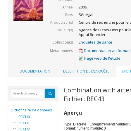
2006
Année
Sénégal
Pays
Centre de recherche pour le
Producteur(s)
Agence des États-Unis pour l
Bailleur(s)
Appui financier
Enquêtes de santé
Collection(s)
Documentation au format
Métadonnées
Page web de l'étude
DOCUMENTATION
DESCRIPTION DE L'ENQUÊTE
DICT
Combination with artem
Fichier: REC43
Dictionnaire de données
Aperçu
RECH0
RECH1
Type: Discrète
Enregistrements valides: 
RECH2
Format: numeric
Invalide: 0