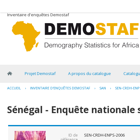
Inventaire d'enquêtes Demostaf
Projet Demostaf
A propos du catalogue
Catalog
ACCUEIL
›
INVENTAIRE D'ENQUÊTES DEMOSTAF
›
SAN
›
SEN-CRDH-ENP
Sénégal - Enquête nationale 
SEN-CRDH-ENPS-2006
ID de
référence