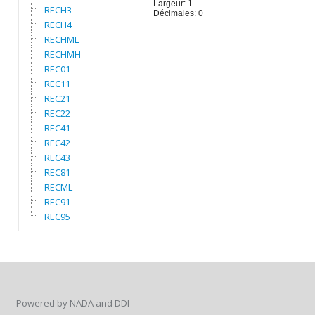
Largeur: 1
RECH3
Décimales: 0
RECH4
RECHML
RECHMH
REC01
REC11
REC21
REC22
REC41
REC42
REC43
REC81
RECML
REC91
REC95
Powered by NADA and DDI