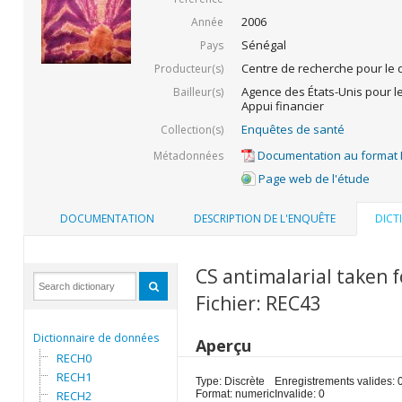
2006
Année
Sénégal
Pays
Centre de recherche pour le
Producteur(s)
Agence des États-Unis pour l
Bailleur(s)
Appui financier
Enquêtes de santé
Collection(s)
Documentation au format
Métadonnées
Page web de l'étude
DOCUMENTATION
DESCRIPTION DE L'ENQUÊTE
DICT
CS antimalarial taken f
Fichier: REC43
Dictionnaire de données
Aperçu
RECH0
RECH1
Type: Discrète
Enregistrements valides: 
RECH2
Format: numeric
Invalide: 0