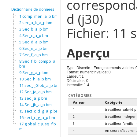
corresponda
Dictionnaire de données
d (j30)
1 comp_men_a_p bm
2 sec_a_k_a_p bm
Fichier: 11
3 Sec_b_a_p bm
4 Sec_c_a_p bm
5 Sec_d_a_p bm
Aperçu
6 Sec_e_a_p bm
7 Sec_f_a_p bm
8 Sec_f_b_compo_a_p
bm
Type: Discrète
Enregistrements valides: 
9 Sec_g_a_p bm
Format: numeric
Invalide: 0
Largeur: 1
10 Sec_h_a_p bm
Décimales: 0
11 sec_J_Glob_a_p bm
Intervalle: 1-4
12 Sec_ja_a_p bm
CATÉGORIES
13 sec_ja_p bm
Valeur
Catégorie
14 Sec_jb_a_p bm
1
travailleur salarié
15 sect_c_d_g_a_p bm
2
travailleur indépe
16 sect_c_g_a_p bm
17 global_c_jusq_f b
3
travailleur familial
m
4
en cours d?apprenti