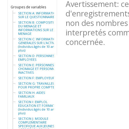
Avertissement: ce
Groupes de variables
d'enregistrements
SECTION A: INFORMATION
SUR LE QUESTIONNAIRE
non des nombres 
SECTION B: COMPOSITION
DU MENAGE ET
interpretés comme
INFORMATIONS SUR LE
MENAGE
concernée.
SECTION C: INFORMATIONS
GENERALES SUR L’ACTIVITE
(Individus âgés de 10 ans et
plus)
SECTION D: PERSONNES
EMPLOYEES
SECTION E: PERSONNES AU
CHOMAGE ET PERSONNES
INACTIVES
SECTION F: EMPLOYEURS
SECTION G: TRAVAILLEURS
POUR PROPRE COMPTE
SECTION H: AIDES
FAMILIAUX
SECTION I: EMPLOI,
EDUCATION ET FORMATION
(Individus âgés de 10 ans et
plus)
SECTION J: MODULE
COMPLEMENTAIRE
SPECIFIQUE AUX JEUNES