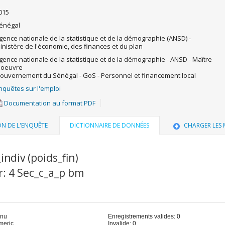
015
énégal
gence nationale de la statistique et de la démographie (ANSD) -
inistère de l'économie, des finances et du plan
gence nationale de la statistique et de la démographie - ANSD - Maître
'oeuvre
ouvernement du Sénégal - GoS - Personnel et financement local
nquêtes sur l'emploi
Documentation au format PDF
ON DE L'ENQUÊTE
DICTIONNAIRE DE DONNÉES
CHARGER LES
indiv (poids_fin)
r: 4 Sec_c_a_p bm
u
inu
Enregistrements valides: 0
meric
Invalide: 0