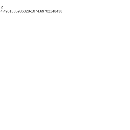
 2
: 34.4901885986328-1074.69702148438