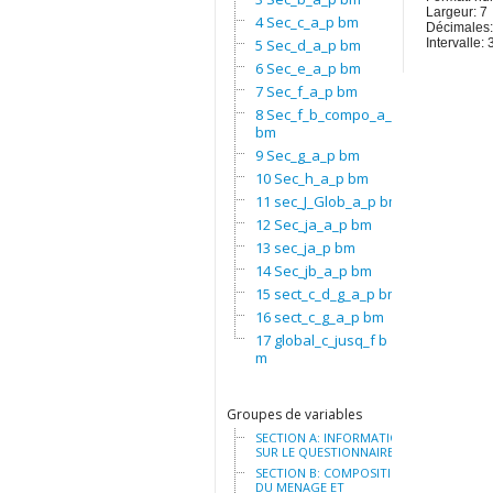
Largeur: 7
4 Sec_c_a_p bm
Décimales:
5 Sec_d_a_p bm
Intervalle
6 Sec_e_a_p bm
7 Sec_f_a_p bm
8 Sec_f_b_compo_a_p
bm
9 Sec_g_a_p bm
10 Sec_h_a_p bm
11 sec_J_Glob_a_p bm
12 Sec_ja_a_p bm
13 sec_ja_p bm
14 Sec_jb_a_p bm
15 sect_c_d_g_a_p bm
16 sect_c_g_a_p bm
17 global_c_jusq_f b
m
Groupes de variables
SECTION A: INFORMATION
SUR LE QUESTIONNAIRE
SECTION B: COMPOSITION
DU MENAGE ET