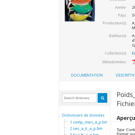
2
Année
S
Pays
A
Producteur(s)
M
A
Bailleur(s)
d
G
E
Collection(s)
Métadonnées
DOCUMENTATION
DESCRIPTI
Poids_
Fichie
Dictionnaire de données
Aperç
1 comp_men_a_p bm
2 sec_a_k_a_p bm
Type: Cont
3 Sec_b_a_p bm
Format: nu