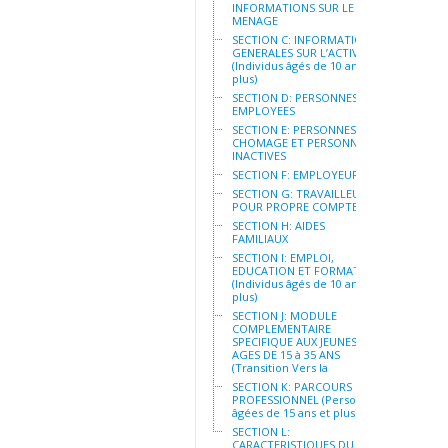
INFORMATIONS SUR LE
MENAGE
SECTION C: INFORMATIONS
GENERALES SUR L’ACTIVITE
(Individus âgés de 10 ans et
plus)
SECTION D: PERSONNES
EMPLOYEES
SECTION E: PERSONNES AU
CHOMAGE ET PERSONNES
INACTIVES
SECTION F: EMPLOYEURS
SECTION G: TRAVAILLEURS
POUR PROPRE COMPTE
SECTION H: AIDES
FAMILIAUX
SECTION I: EMPLOI,
EDUCATION ET FORMATION
(Individus âgés de 10 ans et
plus)
SECTION J: MODULE
COMPLEMENTAIRE
SPECIFIQUE AUX JEUNES
AGES DE 15 à 35 ANS
(Transition Vers la
SECTION K: PARCOURS
PROFESSIONNEL (Personnes
âgées de 15 ans et plus)
SECTION L:
CARACTERISTIQUES DU