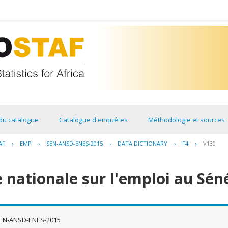
du catalogue
Catalogue d'enquêtes
Méthodologie et sources
AF
›
EMP
›
SEN-ANSD-ENES-2015
›
DATA DICTIONARY
›
F4
›
V130
 nationale sur l'emploi au Sén
EN-ANSD-ENES-2015