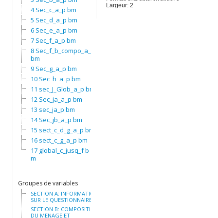
Largeur: 2
4 Sec_c_a_p bm
5 Sec_d_a_p bm
6 Sec_e_a_p bm
7 Sec_f_a_p bm
8 Sec_f_b_compo_a_p
bm
9 Sec_g_a_p bm
10 Sec_h_a_p bm
11 sec_J_Glob_a_p bm
12 Sec_ja_a_p bm
13 sec_ja_p bm
14 Sec_jb_a_p bm
15 sect_c_d_g_a_p bm
16 sect_c_g_a_p bm
17 global_c_jusq_f b
m
Groupes de variables
SECTION A: INFORMATION
SUR LE QUESTIONNAIRE
SECTION B: COMPOSITION
DU MENAGE ET