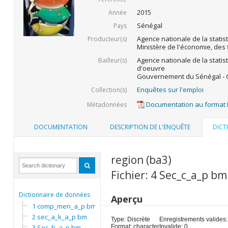
2015
Année
Sénégal
Pays
Agence nationale de la statis
Producteur(s)
Ministère de l'économie, des 
Agence nationale de la statis
Bailleur(s)
d'oeuvre
Gouvernement du Sénégal - G
Enquêtes sur l'emploi
Collection(s)
Documentation au format
Métadonnées
DOCUMENTATION
DESCRIPTION DE L'ENQUÊTE
DICT
region (ba3)
Fichier: 4 Sec_c_a_p bm
Dictionnaire de données
Aperçu
1 comp_men_a_p bm
2 sec_a_k_a_p bm
Type: Discrète
Enregistrements valides:
3 Sec_b_a_p bm
Format: character
Invalide: 0