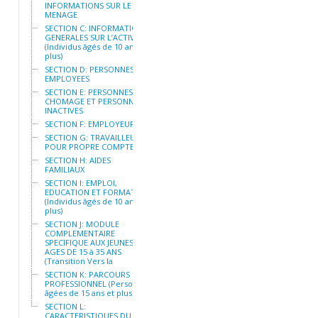
INFORMATIONS SUR LE
MENAGE
SECTION C: INFORMATIONS
GENERALES SUR L’ACTIVITE
(Individus âgés de 10 ans et
plus)
SECTION D: PERSONNES
EMPLOYEES
SECTION E: PERSONNES AU
CHOMAGE ET PERSONNES
INACTIVES
SECTION F: EMPLOYEURS
SECTION G: TRAVAILLEURS
POUR PROPRE COMPTE
SECTION H: AIDES
FAMILIAUX
SECTION I: EMPLOI,
EDUCATION ET FORMATION
(Individus âgés de 10 ans et
plus)
SECTION J: MODULE
COMPLEMENTAIRE
SPECIFIQUE AUX JEUNES
AGES DE 15 à 35 ANS
(Transition Vers la
SECTION K: PARCOURS
PROFESSIONNEL (Personnes
âgées de 15 ans et plus)
SECTION L:
CARACTERISTIQUES DU