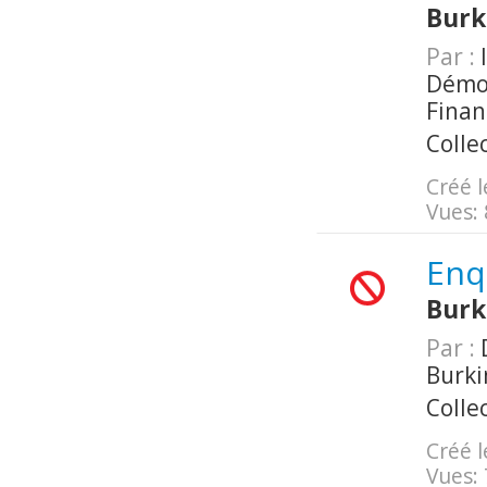
Burk
Par :
I
Démog
Finan
Colle
Créé l
Vues:
Enq
Burk
Par :
D
Burki
Colle
Créé l
Vues: