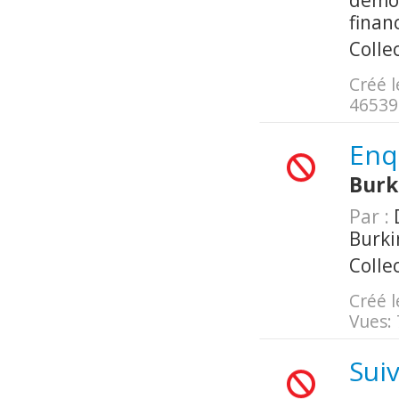
démog
finan
Colle
Créé l
46539
Enq
Burk
Par :
D
Burki
Colle
Créé l
Vues:
Sui