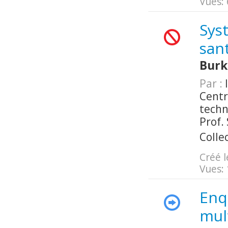
Vues:
Sys
sant
Burk
Par :
I
Centr
techn
Prof.
Colle
Créé l
Vues:
Enq
mul