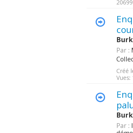
20699
Enq
cou
Burk
Par :
M
Colle
Créé l
Vues:
Enq
pal
Burk
Par :
I