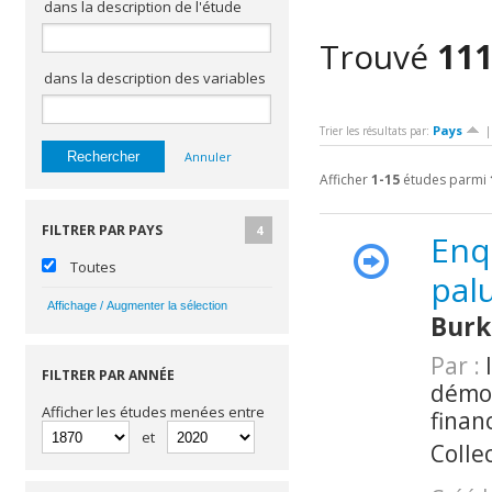
dans la description de l'étude
Trouvé
11
dans la description des variables
Pays
Trier les résultats par:
Annuler
Afficher
1-15
études parmi
FILTRER PAR PAYS
4
Enq
Toutes
pal
Burk
Par :
I
FILTRER PAR ANNÉE
démog
Afficher les études menées entre
finan
et
Colle