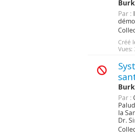
Burk
Par :
I
démo
Colle
Créé l
Vues:
Sys
san
Burk
Par :
C
Palud
la Sa
Dr. S
Colle