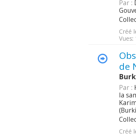
Par :
D
Gouve
Colle
Créé l
Vues:
Obs
de 
Burk
Par :
H
la sa
Karim
(Burk
Colle
Créé l