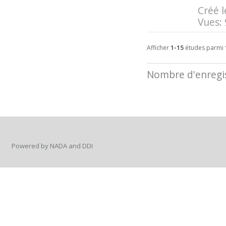
Créé l
Vues:
Afficher
1-15
études parmi
Nombre d'enregis
Powered by NADA and DDI