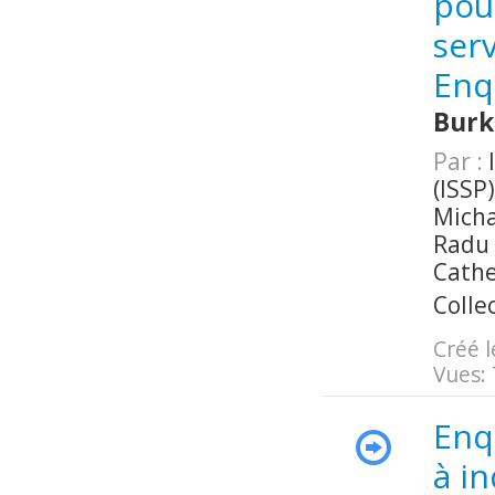
pou
serv
Enqu
Burk
Par :
I
(ISSP
Micha
Radu 
Cathe
Colle
Créé l
Vues:
Enq
à i