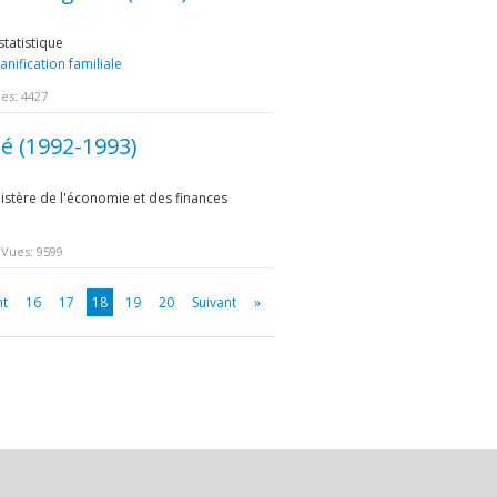
statistique
anification familiale
es: 4427
é (1992-1993)
inistère de l'économie et des finances
Vues: 9599
nt
16
17
18
19
20
Suivant
»