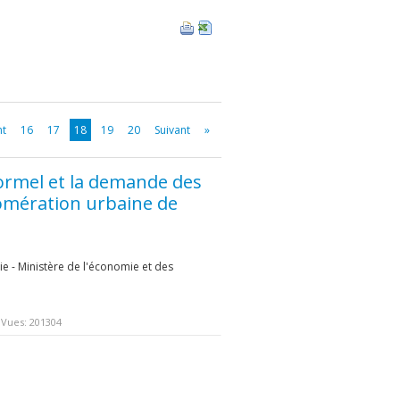
nt
16
17
18
19
20
Suivant
»
formel et la demande des
lomération urbaine de
e - Ministère de l'économie et des
Vues: 201304