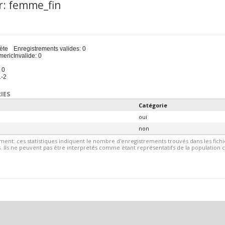
r: femme_fin
u
ète
Enregistrements valides: 0
meric
Invalide: 0
 0
1-2
IES
Catégorie
oui
non
ment: ces statistiques indiquent le nombre d'enregistrements trouvés dans les fic
 Ils ne peuvent pas être interpretés comme étant représentatifs de la population