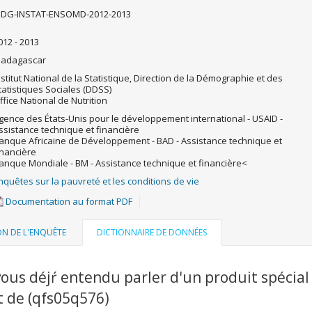
DG-INSTAT-ENSOMD-2012-2013
012 - 2013
adagascar
nstitut National de la Statistique, Direction de la Démographie et des
tatistiques Sociales (DDSS)
ffice National de Nutrition
gence des États-Unis pour le développement international - USAID -
ssistance technique et financière
anque Africaine de Développement - BAD - Assistance technique et
inancière
anque Mondiale - BM - Assistance technique et financière<
nquêtes sur la pauvreté et les conditions de vie
Documentation au format PDF
ON DE L'ENQUÊTE
DICTIONNAIRE DE DONNÉES
ous déjŕ entendu parler d'un produit spécial
t de (qfs05q576)