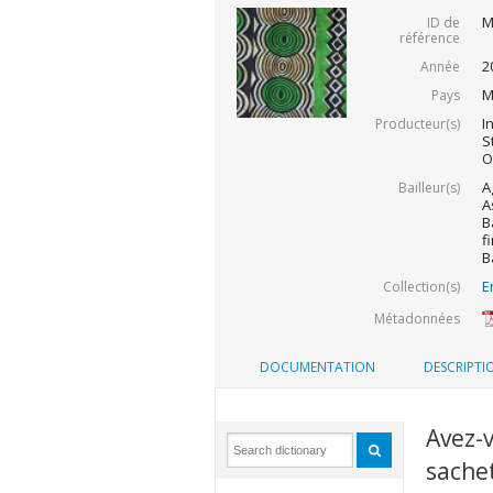
M
ID de
référence
2
Année
M
Pays
I
Producteur(s)
S
O
A
Bailleur(s)
A
B
f
B
E
Collection(s)
Métadonnées
DOCUMENTATION
DESCRIPTI
Avez-v
sache