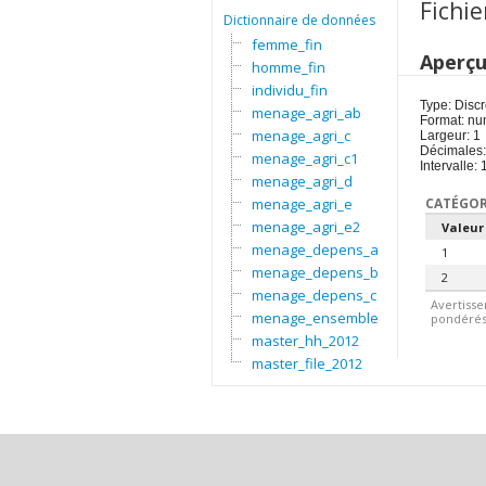
Fichie
Dictionnaire de données
femme_fin
Aperç
homme_fin
individu_fin
Type: Discr
menage_agri_ab
Format: nu
menage_agri_c
Largeur: 1
Décimales:
menage_agri_c1
Intervalle: 
menage_agri_d
menage_agri_e
CATÉGOR
menage_agri_e2
Valeur
menage_depens_a
1
menage_depens_b
2
menage_depens_c
Avertisse
menage_ensemble
pondérés.
master_hh_2012
master_file_2012