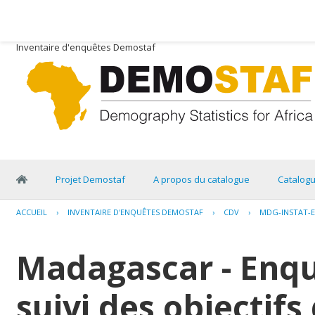
Inventaire d'enquêtes Demostaf
Projet Demostaf
A propos du catalogue
Catalog
ACCUEIL
›
INVENTAIRE D'ENQUÊTES DEMOSTAF
›
CDV
›
MDG-INSTAT-E
Madagascar - Enqu
suivi des objectifs