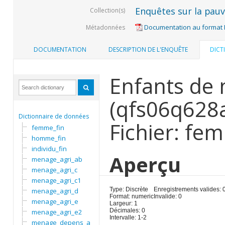
Enquêtes sur la pauvr
Collection(s)
Documentation au format
Métadonnées
DOCUMENTATION
DESCRIPTION DE L'ENQUÊTE
DICT
Enfants de 
(qfs06q628
Dictionnaire de données
Fichier: fe
femme_fin
homme_fin
individu_fin
Aperçu
menage_agri_ab
menage_agri_c
menage_agri_c1
Type: Discrète
Enregistrements valides: 
menage_agri_d
Format: numeric
Invalide: 0
menage_agri_e
Largeur: 1
Décimales: 0
menage_agri_e2
Intervalle: 1-2
menage_depens_a