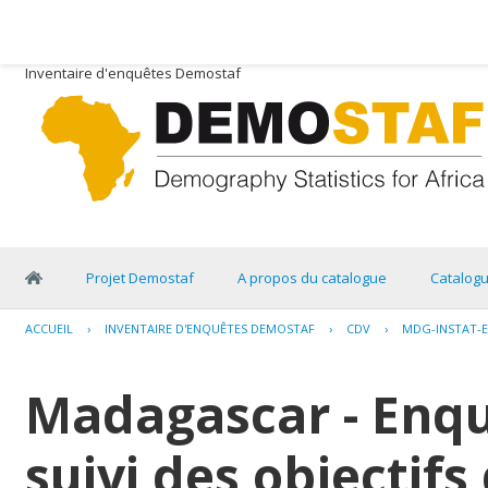
Inventaire d'enquêtes Demostaf
Projet Demostaf
A propos du catalogue
Catalog
ACCUEIL
›
INVENTAIRE D'ENQUÊTES DEMOSTAF
›
CDV
›
MDG-INSTAT-E
Madagascar - Enqu
suivi des objectifs