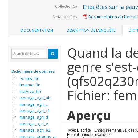
Enquêtes sur la pauvr
Collection(s)
Documentation au format
Métadonnées
DOCUMENTATION
DESCRIPTION DE L'ENQUÊTE
DICT
Quand la de
genre s'est-
Dictionnaire de données
(qfs02q230
femme_fin
homme_fin
Fichier: fe
individu_fin
menage_agri_ab
menage_agri_c
Aperçu
menage_agri_c1
menage_agri_d
menage_agri_e
menage_agri_e2
Type: Discrète
Enregistrements valides: 
Format: numeric
Invalide: 0
menage_depens_a