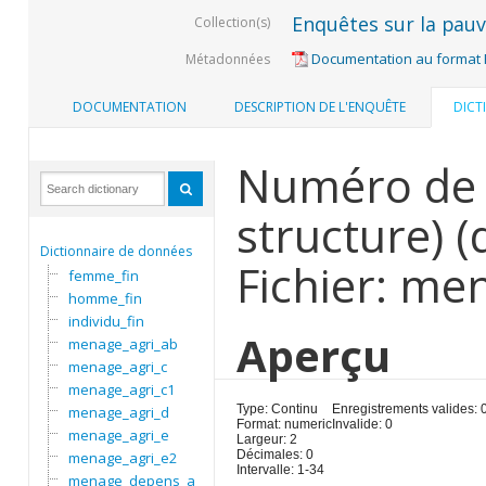
Enquêtes sur la pauvr
Collection(s)
Documentation au format
Métadonnées
DOCUMENTATION
DESCRIPTION DE L'ENQUÊTE
DICT
Numéro de 
structure) 
Dictionnaire de données
Fichier: m
femme_fin
homme_fin
individu_fin
Aperçu
menage_agri_ab
menage_agri_c
menage_agri_c1
Type: Continu
Enregistrements valides: 
menage_agri_d
Format: numeric
Invalide: 0
menage_agri_e
Largeur: 2
Décimales: 0
menage_agri_e2
Intervalle: 1-34
menage_depens_a