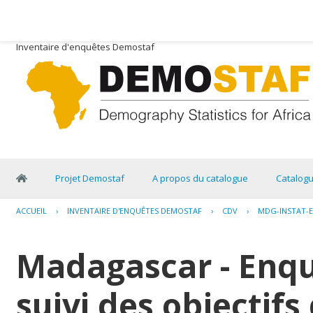
Inventaire d'enquêtes Demostaf
Projet Demostaf
A propos du catalogue
Catalog
ACCUEIL
›
INVENTAIRE D'ENQUÊTES DEMOSTAF
›
CDV
›
MDG-INSTAT-E
Madagascar - Enqu
suivi des objectifs