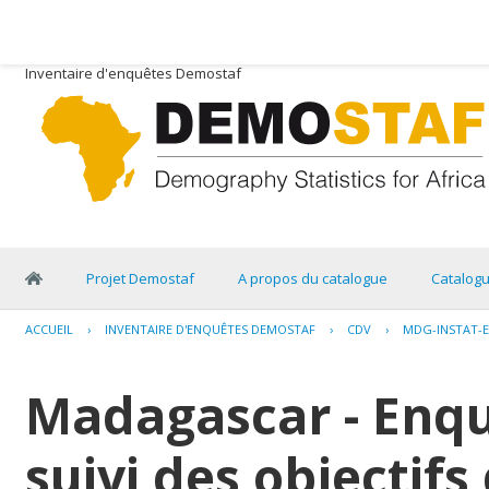
Inventaire d'enquêtes Demostaf
Projet Demostaf
A propos du catalogue
Catalog
ACCUEIL
›
INVENTAIRE D'ENQUÊTES DEMOSTAF
›
CDV
›
MDG-INSTAT-E
Madagascar - Enqu
suivi des objectifs