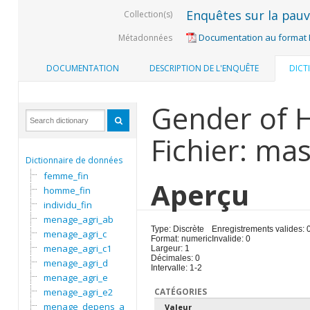
Enquêtes sur la pauvr
Collection(s)
Documentation au format
Métadonnées
DOCUMENTATION
DESCRIPTION DE L'ENQUÊTE
DICT
Gender of 
Fichier: ma
Dictionnaire de données
femme_fin
Aperçu
homme_fin
individu_fin
menage_agri_ab
Type: Discrète
Enregistrements valides: 
menage_agri_c
Format: numeric
Invalide: 0
menage_agri_c1
Largeur: 1
Décimales: 0
menage_agri_d
Intervalle: 1-2
menage_agri_e
menage_agri_e2
CATÉGORIES
menage_depens_a
Valeur