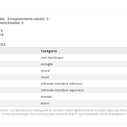
u
ète
Enregistrements valides: 0
meric
Invalide: 0
 0
0-8
IES
Catégorie
non handicape
aveugle
sourd
muet
infirmite membre inferieur
infirmite membre superieur
mental
autre
ment: ces statistiques indiquent le nombre d'enregistrements trouvés dans les fic
 Ils ne peuvent pas être interpretés comme étant représentatifs de la population