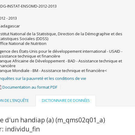
DG-INSTAT-ENSOMD-2012-2013
012 - 2013
adagascar
nstitut National de la Statistique, Direction de la Démographie et des
tatistiques Sociales (DDSS)
ffice National de Nutrition
gence des États-Unis pour le développement international - USAID -
ssistance technique et financière
anque Africaine de Développement - BAD - Assistance technique et
inancière
anque Mondiale - BM - Assistance technique et financière<
nquêtes sur la pauvreté et les conditions de vie
Documentation au format PDF
ON DE L'ENQUÊTE
DICTIONNAIRE DE DONNÉES
re d'un handiap (a) (m_qms02q01_a)
r: individu_fin