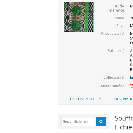
M
ID de
référence
2
Année
M
Pays
I
Producteur(s)
S
O
A
Bailleur(s)
A
B
f
B
E
Collection(s)
Métadonnées
DOCUMENTATION
DESCRIPTI
Souff
Fichie