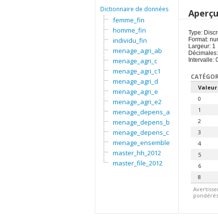
Dictionnaire de données
Aperç
femme_fin
homme_fin
Type: Discr
individu_fin
Format: nu
Largeur: 1
menage_agri_ab
Décimales:
menage_agri_c
Intervalle: 
menage_agri_c1
CATÉGOR
menage_agri_d
Valeur
menage_agri_e
0
menage_agri_e2
1
menage_depens_a
2
menage_depens_b
menage_depens_c
3
menage_ensemble
4
master_hh_2012
5
master_file_2012
6
8
Avertisse
pondérés.