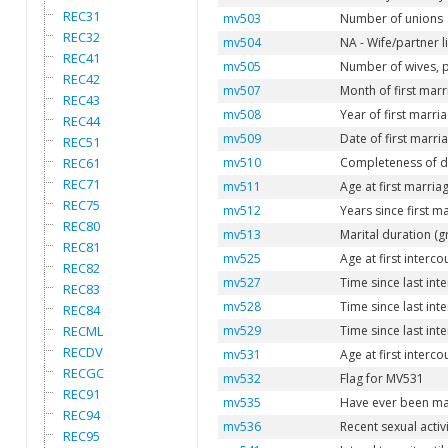
REC31
mv503
Number of unions
REC32
mv504
NA - Wife/partner 
REC41
mv505
Number of wives, 
REC42
mv507
Month of first marr
REC43
mv508
Year of first marri
REC44
mv509
Date of first marri
REC51
REC61
mv510
Completeness of d
REC71
mv511
Age at first marria
REC75
mv512
Years since first m
REC80
mv513
Marital duration (
REC81
mv525
Age at first interco
REC82
mv527
Time since last int
REC83
mv528
Time since last int
REC84
RECML
mv529
Time since last in
RECDV
mv531
Age at first interco
RECGC
mv532
Flag for MV531
REC91
mv535
Have ever been ma
REC94
mv536
Recent sexual activi
REC95