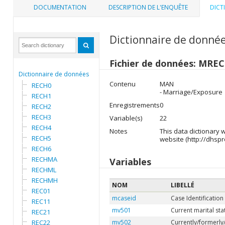
DOCUMENTATION
DESCRIPTION DE L'ENQUÊTE
DICT
Dictionnaire de donné
Fichier de données: MREC
Dictionnaire de données
Contenu
MAN
RECH0
- Marriage/Exposure
RECH1
Enregistrements
0
RECH2
RECH3
Variable(s)
22
RECH4
Notes
This data dictionary
RECH5
website (http://dhsp
RECH6
RECHMA
Variables
RECHML
RECHMH
NOM
LIBELLÉ
REC01
mcaseid
Case Identification
REC11
mv501
Current marital sta
REC21
REC22
mv502
Currently/formerly