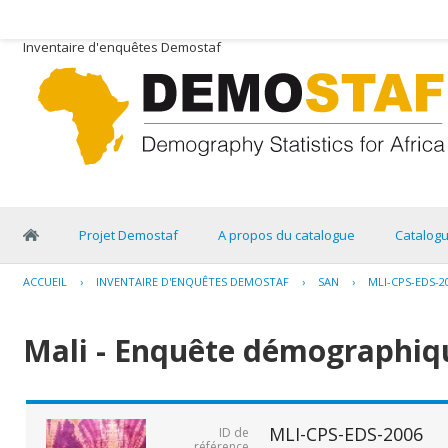
Inventaire d'enquêtes Demostaf
Projet Demostaf
A propos du catalogue
Catalog
ACCUEIL
›
INVENTAIRE D'ENQUÊTES DEMOSTAF
›
SAN
›
MLI-CPS-EDS-2
Mali - Enquête démographiqu
MLI-CPS-EDS-2006
ID de
référence