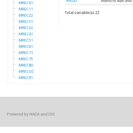
mv541
Intend to wait unti
MREC01
MREC11
Total variable(s): 22
MREC22
MREC31
MREC32
MREC41
MREC51
MREC61
MREC71
MREC75
MREC80
MRECGC
MREC91
Powered by NADA and DDI