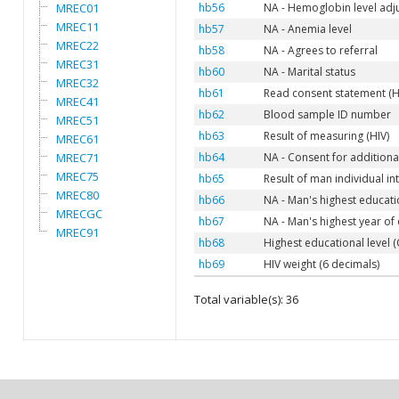
MREC01
hb56
NA - Hemoglobin level adjus
MREC11
hb57
NA - Anemia level
MREC22
hb58
NA - Agrees to referral
MREC31
hb60
NA - Marital status
MREC32
hb61
Read consent statement (H
MREC41
hb62
Blood sample ID number
MREC51
hb63
Result of measuring (HIV)
MREC61
MREC71
hb64
NA - Consent for additional
MREC75
hb65
Result of man individual in
MREC80
hb66
NA - Man's highest educatio
MRECGC
hb67
NA - Man's highest year of
MREC91
hb68
Highest educational level (
hb69
HIV weight (6 decimals)
Total variable(s): 36