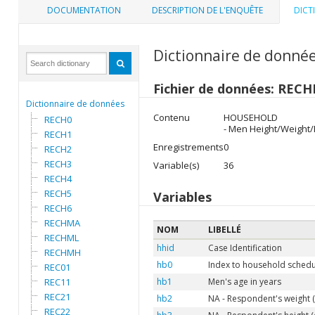
DOCUMENTATION
DESCRIPTION DE L'ENQUÊTE
DICT
Dictionnaire de donné
Fichier de données: REC
Dictionnaire de données
Contenu
HOUSEHOLD
RECH0
- Men Height/Weight
RECH1
Enregistrements
0
RECH2
RECH3
Variable(s)
36
RECH4
RECH5
Variables
RECH6
RECHMA
NOM
LIBELLÉ
RECHML
hhid
Case Identification
RECHMH
hb0
Index to household schedu
REC01
REC11
hb1
Men's age in years
REC21
hb2
NA - Respondent's weight (
REC22