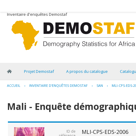
Inventaire d'enquêtes Demostaf
Projet Demostaf
A propos du catalogue
Catalog
ACCUEIL
›
INVENTAIRE D'ENQUÊTES DEMOSTAF
›
SAN
›
MLI-CPS-EDS-2
Mali - Enquête démographiqu
MLI-CPS-EDS-2006
ID de
référence