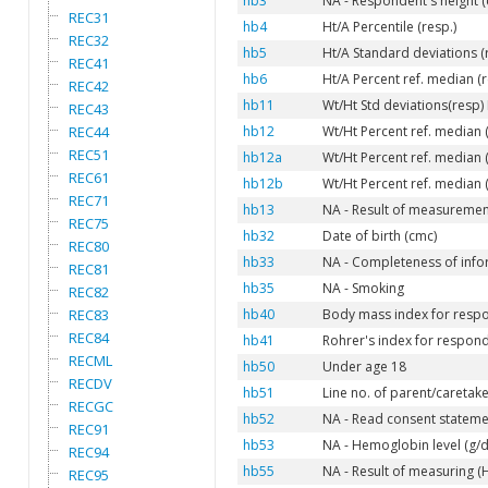
hb3
NA - Respondent's height 
REC31
hb4
Ht/A Percentile (resp.)
REC32
hb5
Ht/A Standard deviations (
REC41
hb6
Ht/A Percent ref. median (
REC42
hb11
Wt/Ht Std deviations(resp)
REC43
REC44
hb12
Wt/Ht Percent ref. median
REC51
hb12a
Wt/Ht Percent ref. median 
REC61
hb12b
Wt/Ht Percent ref. media
REC71
hb13
NA - Result of measurement
REC75
hb32
Date of birth (cmc)
REC80
hb33
NA - Completeness of info
REC81
hb35
NA - Smoking
REC82
REC83
hb40
Body mass index for resp
REC84
hb41
Rohrer's index for respon
RECML
hb50
Under age 18
RECDV
hb51
Line no. of parent/caretake
RECGC
hb52
NA - Read consent stateme
REC91
hb53
NA - Hemoglobin level (g/dl
REC94
hb55
NA - Result of measuring 
REC95