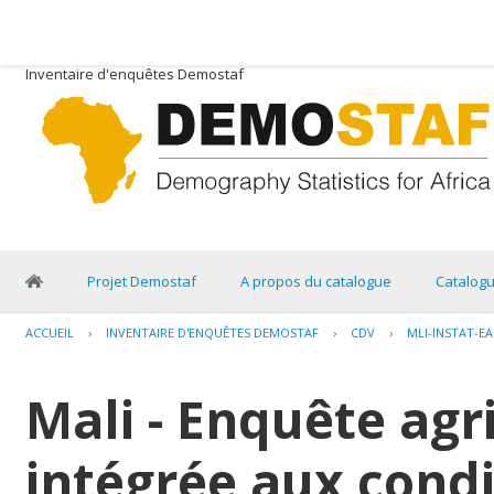
Inventaire d'enquêtes Demostaf
Projet Demostaf
A propos du catalogue
Catalog
ACCUEIL
›
INVENTAIRE D'ENQUÊTES DEMOSTAF
›
CDV
›
MLI-INSTAT-EA
Mali - Enquête agr
intégrée aux condi