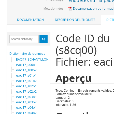
Enquêtes sur la pauvr
Documentation au format
Métadonnées
DOCUMENTATION
DESCRIPTION DE L'ENQUÊTE
DICT
Code ID du 
(s8cq00)
Dictionnaire de données
Fichier: ea
EACI17_ECHANTILLON
eaci17_s00p1
eaci17_s00p2
Aperçu
eaci17_s01p1
eaci17_s01p2
eaci17_s02p1
Type: Continu
Enregistrements valides: 
eaci17_s02p2
Format: numeric
Invalide: 0
eaci17_s03p1
Largeur: 2
Décimales: 0
eaci17_s03p2
Intervalle: 1-36
eaci17_s04p1
eaci17_s04p2