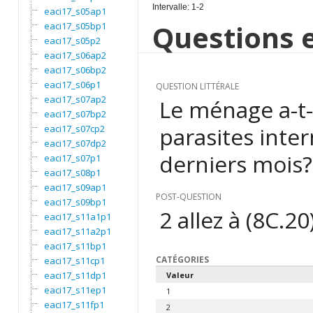
Intervalle: 1-2
eaci17_s05ap1
Questions e
eaci17_s05bp1
eaci17_s05p2
eaci17_s06ap2
eaci17_s06bp2
eaci17_s06p1
QUESTION LITTÉRALE
eaci17_s07ap2
Le ménage a-t-i
eaci17_s07bp2
parasites inte
eaci17_s07cp2
eaci17_s07dp2
derniers mois?
eaci17_s07p1
eaci17_s08p1
eaci17_s09ap1
POST-QUESTION
eaci17_s09bp1
2 allez à (8C.20
eaci17_s11a1p1
eaci17_s11a2p1
eaci17_s11bp1
CATÉGORIES
eaci17_s11cp1
eaci17_s11dp1
Valeur
eaci17_s11ep1
1
eaci17_s11fp1
2