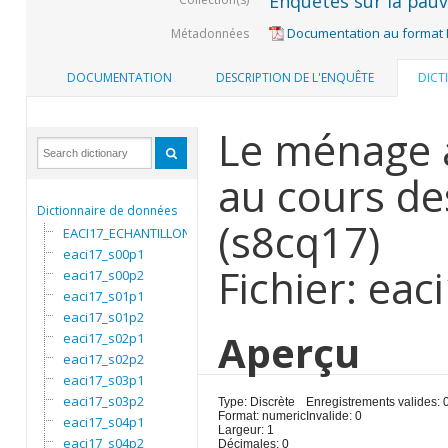
Enquêtes sur la pauvr
Documentation au format
Métadonnées
DOCUMENTATION
DESCRIPTION DE L'ENQUÊTE
DICT
Le ménage a
au cours de
Dictionnaire de données
(s8cq17)
EACI17_ECHANTILLON
eaci17_s00p1
Fichier: ea
eaci17_s00p2
eaci17_s01p1
eaci17_s01p2
Aperçu
eaci17_s02p1
eaci17_s02p2
eaci17_s03p1
eaci17_s03p2
Type: Discrète
Enregistrements valides: 
Format: numeric
Invalide: 0
eaci17_s04p1
Largeur: 1
eaci17_s04p2
Décimales: 0