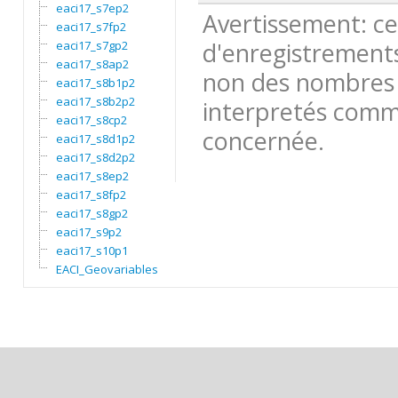
eaci17_s7ep2
Avertissement: ce
eaci17_s7fp2
d'enregistrements
eaci17_s7gp2
eaci17_s8ap2
non des nombres 
eaci17_s8b1p2
eaci17_s8b2p2
interpretés comme
eaci17_s8cp2
concernée.
eaci17_s8d1p2
eaci17_s8d2p2
eaci17_s8ep2
eaci17_s8fp2
eaci17_s8gp2
eaci17_s9p2
eaci17_s10p1
EACI_Geovariables