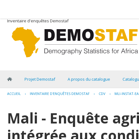
Inventaire d'enquêtes Demostaf
Projet Demostaf
A propos du catalogue
Catalog
ACCUEIL
›
INVENTAIRE D'ENQUÊTES DEMOSTAF
›
CDV
›
MLI-INSTAT-EA
Mali - Enquête agr
intégrée aux condi