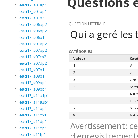
Questions e
eaci17_s05ap1
eaci17_s05bp1
eaci17_s05p2
QUESTION LITTÉRALE
eaci17_s06ap2
Qui a geré les 
eaci17_s06bp2
eaci17_s06p1
eaci17_s07ap2
eaci17_s07bp2
CATÉGORIES
eaci17_s07cp2
Valeur
Caté
eaci17_s07dp2
1
V
eaci17_s07p1
2
v
eaci17_s08p1
3
ONG 
eaci17_s09ap1
4
Servi
eaci17_s09bp1
5
Autr
eaci17_s11a1p1
6
Ouvri
eaci17_s11a2p1
eaci17_s11bp1
7
Soi-
eaci17_s11cp1
8
Autr
eaci17_s11dp1
Avertissement: ce
eaci17_s11ep1
d'enregistrements
eaci17_s11fp1