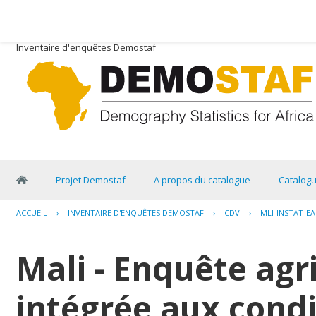
Inventaire d'enquêtes Demostaf
Projet Demostaf
A propos du catalogue
Catalog
ACCUEIL
›
INVENTAIRE D'ENQUÊTES DEMOSTAF
›
CDV
›
MLI-INSTAT-EA
Mali - Enquête agr
intégrée aux condi