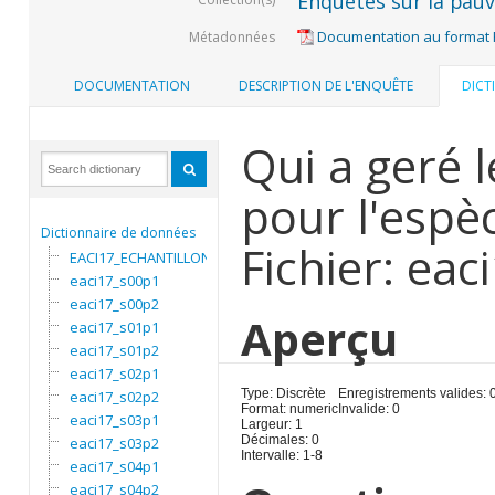
Enquêtes sur la pauvr
Documentation au format
Métadonnées
DOCUMENTATION
DESCRIPTION DE L'ENQUÊTE
DICT
Qui a geré l
pour l'espè
Dictionnaire de données
Fichier: ea
EACI17_ECHANTILLON
eaci17_s00p1
eaci17_s00p2
Aperçu
eaci17_s01p1
eaci17_s01p2
eaci17_s02p1
Type: Discrète
Enregistrements valides: 
eaci17_s02p2
Format: numeric
Invalide: 0
eaci17_s03p1
Largeur: 1
Décimales: 0
eaci17_s03p2
Intervalle: 1-8
eaci17_s04p1
eaci17_s04p2