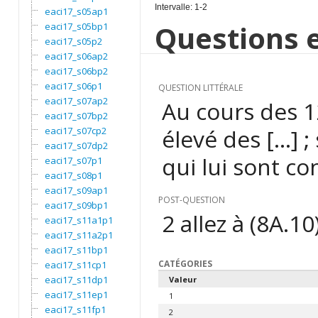
Intervalle: 1-2
eaci17_s05ap1
Questions e
eaci17_s05bp1
eaci17_s05p2
eaci17_s06ap2
eaci17_s06bp2
eaci17_s06p1
QUESTION LITTÉRALE
eaci17_s07ap2
Au cours des 1
eaci17_s07bp2
élevé des […] ;
eaci17_s07cp2
eaci17_s07dp2
qui lui sont c
eaci17_s07p1
eaci17_s08p1
eaci17_s09ap1
POST-QUESTION
eaci17_s09bp1
2 allez à (8A.10
eaci17_s11a1p1
eaci17_s11a2p1
eaci17_s11bp1
CATÉGORIES
eaci17_s11cp1
eaci17_s11dp1
Valeur
eaci17_s11ep1
1
eaci17_s11fp1
2