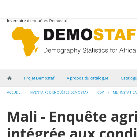
Inventaire d'enquêtes Demostaf
Projet Demostaf
A propos du catalogue
Catalog
ACCUEIL
›
INVENTAIRE D'ENQUÊTES DEMOSTAF
›
CDV
›
MLI-INSTAT-EA
Mali - Enquête agr
intégrée aux condi