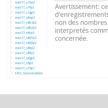
eaci17_s7ep2
Avertissement: ce
eaci17_s7fp2
d'enregistrements
eaci17_s7gp2
eaci17_s8ap2
non des nombres 
eaci17_s8b1p2
eaci17_s8b2p2
interpretés comme
eaci17_s8cp2
concernée.
eaci17_s8d1p2
eaci17_s8d2p2
eaci17_s8ep2
eaci17_s8fp2
eaci17_s8gp2
eaci17_s9p2
eaci17_s10p1
EACI_Geovariables