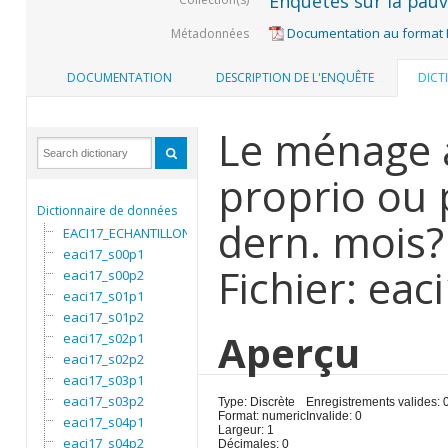
Enquêtes sur la pauvr
Documentation au format
Métadonnées
DOCUMENTATION
DESCRIPTION DE L'ENQUÊTE
DICT
Le ménage a
proprio ou 
Dictionnaire de données
dern. mois?
EACI17_ECHANTILLON
eaci17_s00p1
Fichier: ea
eaci17_s00p2
eaci17_s01p1
eaci17_s01p2
Aperçu
eaci17_s02p1
eaci17_s02p2
eaci17_s03p1
eaci17_s03p2
Type: Discrète
Enregistrements valides: 
Format: numeric
Invalide: 0
eaci17_s04p1
Largeur: 1
eaci17_s04p2
Décimales: 0